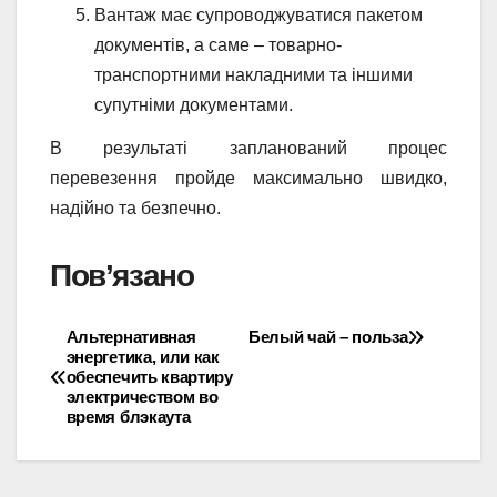
Вантаж має супроводжуватися пакетом
документів, а саме – товарно-
транспортними накладними та іншими
супутніми документами.
В результаті запланований процес
перевезення пройде максимально швидко,
надійно та безпечно.
Пов’язано
Альтернативная
Белый чай – польза
Навігація
энергетика, или как
обеспечить квартиру
записів
электричеством во
время блэкаута