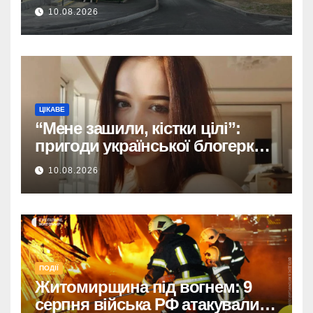
10.08.2026
ЦІКАВЕ
“Мене зашили, кістки цілі”:
пригоди української блогерки
після аварії
10.08.2026
ПОДІЇ
Житомирщина під вогнем: 9
серпня війська РФ атакували