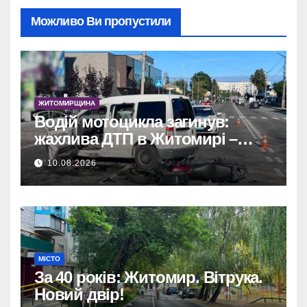
Можливо Ви пропустили
ЖИТОМИРЩИНА
Водій мотоцикла загинув:
жахлива ДТП в Житомирі –
Zhitomir-OnLine
10.08.2026
МІСТО
За 40 років: Житомир. Вітрука.
Новий двір!