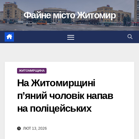
Перейти
Файне місто Житомир
до
вмісту
ЖИТОМИРЩИНА
На Житомирщині
п’яний чоловік напав
на поліцейських
ЛЮТ 13, 2026