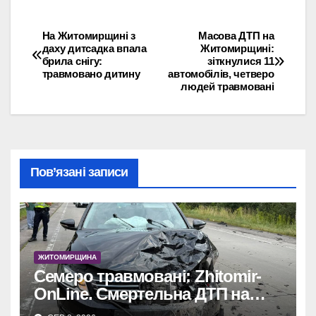
На Житомирщині з
Масова ДТП на
Навігація
даху дитсадка впала
Житомирщині:
брила снігу:
зіткнулися 11
записів
травмовано дитину
автомобілів, четверо
людей травмовані
Пов’язані записи
ЖИТОМИРЩИНА
Семеро травмовані: Zhitomir-
OnLine. Смертельна ДТП на
трасі, деталі аварії.