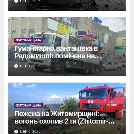
СЕР 8, 2026
ЖИТОМИРЩИНА
Гуманітарна вантажівка в
Радомишлі: помічена на
будівництві приватного
СЕР 7, 2026
об’єкта.
ЖИТОМИРЩИНА
Пожежа на Житомирщині:
вогонь охопив 2 га (Zhitomir-
OnLine)
СЕР 6, 2026