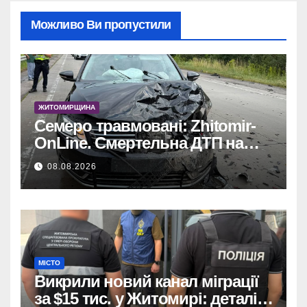
Можливо Ви пропустили
ЖИТОМИРЩИНА
Семеро травмовані: Zhitomir-
OnLine. Смертельна ДТП на
трасі, деталі аварії.
08.08.2026
МІСТО
Викрили новий канал міграції
за $15 тис. у Житомирі: деталі