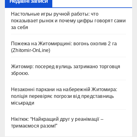
Недавні записи
Настольные игры ручной работы: что
показывает рынок и почему цифры говорят сами
за себя
Пожежа на Житомирщині: вогонь охопив 2 га
(Zhitomir-OnLine)
Житомир: посеред вулиць затримано торговця
зброєю.
Незаконні паркани на набережній Житомира:
поліція перевіряє погрози від представниць
міськради
Нікітюк: “Найкращий друг у реанімації –
тримаємося разом!”