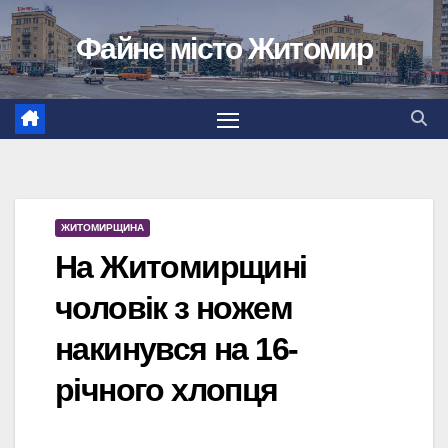
Перейти
Файне місто Житомир
до
вмісту
ЖИТОМИРЩИНА
На Житомирщині
чоловік з ножем
накинувся на 16-
річного хлопця