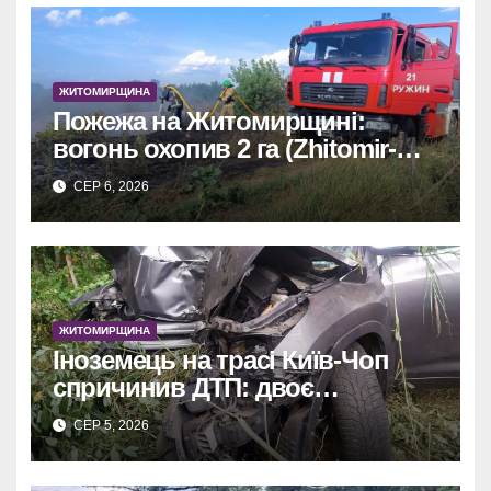
ЖИТОМИРЩИНА
Пожежа на Житомирщині:
вогонь охопив 2 га (Zhitomir-
OnLine)
СЕР 6, 2026
ЖИТОМИРЩИНА
Іноземець на трасі Київ-Чоп
спричинив ДТП: двоє
постраждалих у лікарні.
СЕР 5, 2026