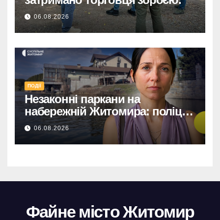
06.08.2026
ПОДІЇ
Незаконні паркани на
набережній Житомира: поліція
перевіряє погрози від
06.08.2026
представниць міськради
Файне місто Житомир