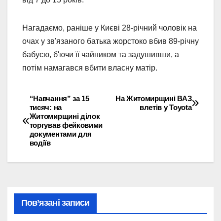
Нагадаємо, раніше у Києві 28-річний чоловік на
очах у зв'язаного батька жорстоко вбив 89-річну
бабусю, б'ючи її чайником та задушивши, а
потім намагався вбити власну матір.
“Навчання” за 15
На Житомирщині ВАЗ
Навігація
тисяч: на
влетів у Toyota
Житомирщині ділок
записів
торгував фейковими
документами для
водіїв
Пов’язані записи