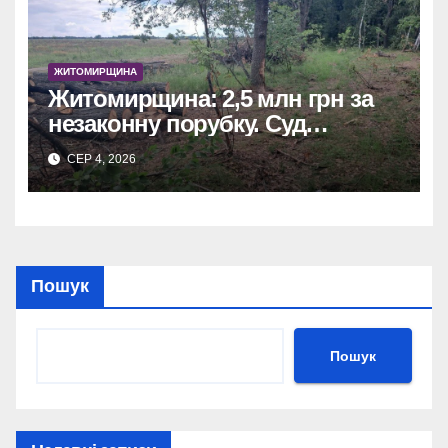
ЖИТОМИРЩИНА
Житомирщина: 2,5 млн грн за
незаконну порубку. Суд
зобов’язав сільраду
СЕР 4, 2026
відшкодувати збитки.
Пошук
Пошук