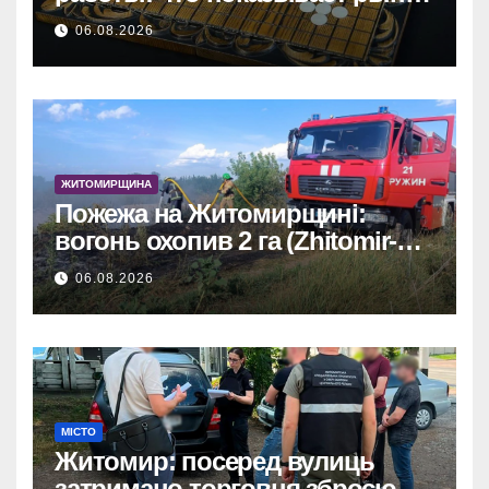
и почему цифры говорят сами
06.08.2026
за себя
ЖИТОМИРЩИНА
Пожежа на Житомирщині:
вогонь охопив 2 га (Zhitomir-
OnLine)
06.08.2026
МІСТО
Житомир: посеред вулиць
затримано торговця зброєю.