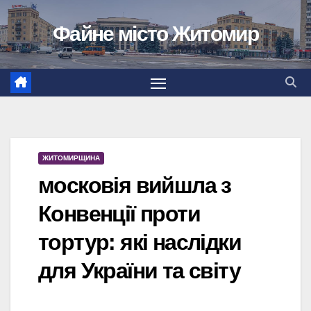
Перейти
Файне місто Житомир
до
вмісту
ЖИТОМИРЩИНА
московія вийшла з
Конвенції проти
тортур: які наслідки
для України та світу