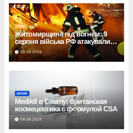
ПОДІЇ
Житомирщина під вогнем: 9
серпня війська РФ атакували
дронами, троє поранених
09.08.2026
ЦІКАВЕ
Medik8 в Cosmy: британская
космецевтика с формулой CSA
09.08.2026