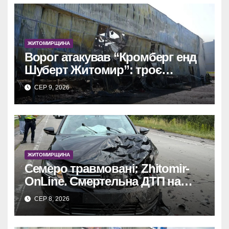
ЖИТОМИРЩИНА
Ворог атакував “Кромберг енд
Шуберт Житомир”: троє
постраждалих.
СЕР 9, 2026
ЖИТОМИРЩИНА
Семеро травмовані: Zhitomir-
OnLine. Смертельна ДТП на
трасі, деталі аварії.
СЕР 8, 2026