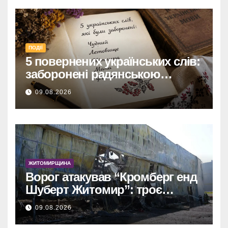
ПОДІЇ
5 повернених українських слів:
заборонені радянською
владою, але нині живі
09.08.2026
ЖИТОМИРЩИНА
Ворог атакував “Кромберг енд
Шуберт Житомир”: троє
постраждалих.
09.08.2026