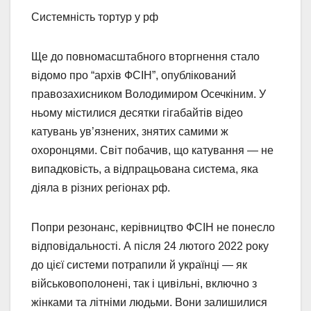
Системність тортур у рф
Ще до повномасштабного вторгнення стало
відомо про “архів ФСІН”, опублікований
правозахисником Володимиром Осечкіним. У
ньому містилися десятки гігабайтів відео
катувань ув’язнених, знятих самими ж
охоронцями. Світ побачив, що катування — не
випадковість, а відпрацьована система, яка
діяла в різних регіонах рф.
Попри резонанс, керівництво ФСІН не понесло
відповідальності. А після 24 лютого 2022 року
до цієї системи потрапили й українці — як
військовополонені, так і цивільні, включно з
жінками та літніми людьми. Вони залишилися