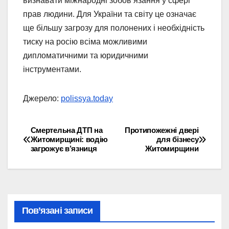
визнавати міжнародні зобов’язання у сфері
прав людини. Для України та світу це означає
ще більшу загрозу для полонених і необхідність
тиску на росію всіма можливими
дипломатичними та юридичними
інструментами.
Джерело:
polissya.today
Смертельна ДТП на
Протипожежні двері
Навігація
Житомирщині: водію
для бізнесу
загрожує в’язниця
Житомирщини
записів
Пов’язані записи