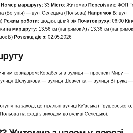
)
Номер маршруту:
33
Місто:
Житомир
Перевізник:
ФОП Г
а (Богунія) — вул. Селецька (Польова)
Напрямок Б:
вул.
я)
Режим роботи:
щодня, цілий рік
Початок руху:
06:00
Кін
жина маршруту:
13,56 км (напрямок А) / 13,36 км (напрямок
ямок Б)
Розклад діє з:
02.05.2026
шруту
личним коридором: Корабельна вулиця — проспект Миру —
вулиця Шелушкова — вулиця Шевченка — вулиця Вітрука —
гунія на заході, центральні вулиці Київська і Грушевського,
Польова на сході з виходом до вулиці Селецької.
33 Житомир з часом у дорозі