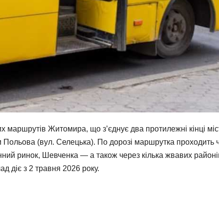
 маршрутів Житомира, що з’єднує два протилежні кінці міс
м Польова (вул. Селецька). По дорозі маршрутка проходить 
нний ринок, Шевченка — а також через кілька жвавих районів
д діє з 2 травня 2026 року.