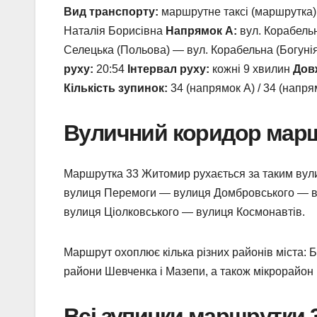
Вид транспорту:
маршрутне таксі (маршрутка
Наталія Борисівна
Напрямок А:
вул. Корабельн
Селецька (Польова) — вул. Корабельна (Богуні
руху:
20:54
Інтервал руху:
кожні 9 хвилин
Дов
Кількість зупинок:
34 (напрямок А) / 34 (напр
Вуличний коридор мар
Маршрутка 33 Житомир рухається за таким ву
вулиця Перемоги — вулиця Домбровського — 
вулиця Ціолковського — вулиця Космонавтів.
Маршрут охоплює кілька різних районів міста: Бо
райони Шевченка і Мазепи, а також мікрорайон 
Всі зупинки маршрутки 