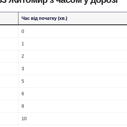
Час від початку (хв.)
0
1
2
3
5
6
8
10