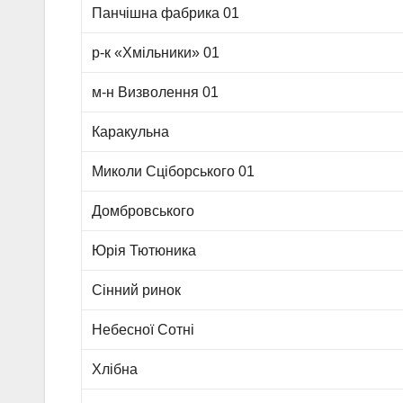
Панчішна фабрика 01
р-к «Хмільники» 01
м-н Визволення 01
Каракульна
Миколи Сціборського 01
Домбровського
Юрія Тютюника
Сінний ринок
Небесної Сотні
Хлібна