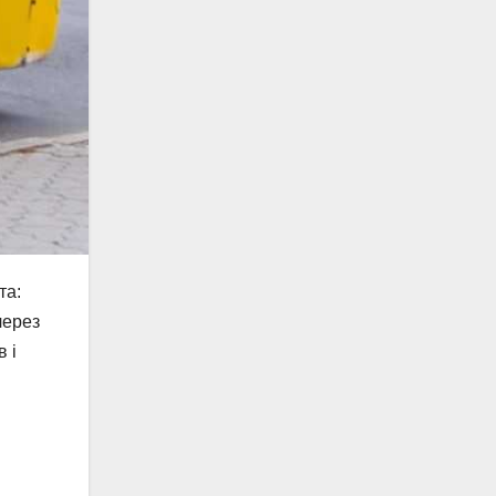
та:
через
 і