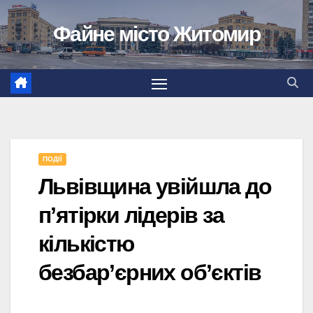
Перейти
Файне місто Житомир
до
вмісту
ПОДІЇ
Львівщина увійшла до
пʼятірки лідерів за
кількістю
безбар’єрних об’єктів