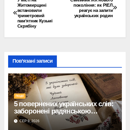
Навігація
Житомирщині
покоління: як РІЕЛ
встановили
реагує на запити
записів
триметровий
українських родин
памʼятник Кузьмі
Скрябіну
Пов’язані записи
ПОДІЇ
5 повернених українських слів:
заборонені радянською
владою, але нині живі
СЕР 9, 2026