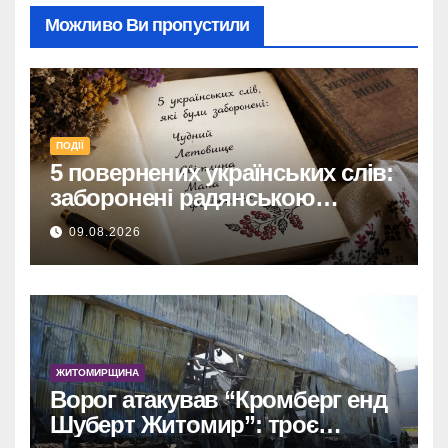
Можливо Ви пропустили
ПОДІЇ
5 повернених українських слів:
заборонені радянською
владою, але нині живі
09.08.2026
ЖИТОМИРЩИНА
Ворог атакував “Кромберг енд
Шуберт Житомир”: троє