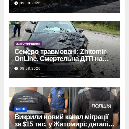
постраждалих.
09.08.2026
ЖИТОМИРЩИНА
Семеро травмовані: Zhitomir-
OnLine. Смертельна ДТП на
трасі, деталі аварії.
08.08.2026
МІСТО
Викрили новий канал міграції
за $15 тис. у Житомирі: деталі