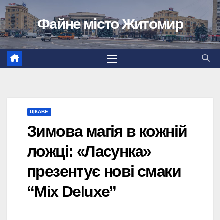
Перейти
Файне місто Житомир
до
вмісту
ЦІКАВЕ
Зимова магія в кожній
ложці: «Ласунка»
презентує нові смаки
“Mix Deluxe”