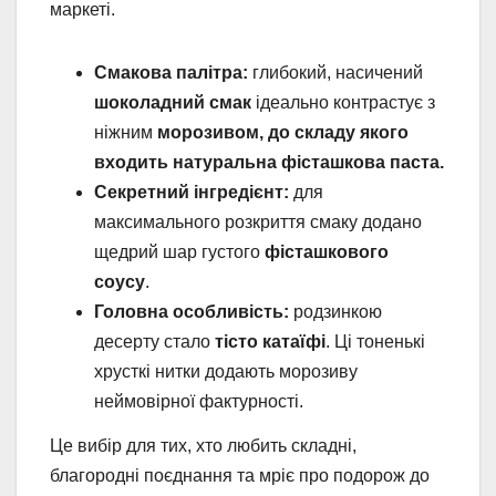
маркеті.
Смакова палітра:
глибокий, насичений
шоколадний
смак
ідеально контрастує з
ніжним
морозивом, до складу якого
входить натуральна фісташкова паста.
Секретний інгредієнт:
для
максимального розкриття смаку додано
щедрий шар густого
фісташкового
соусу
.
Головна особливість:
родзинкою
десерту стало
тісто катаїфі
. Ці тоненькі
хрусткі нитки додають морозиву
неймовірної фактурності.
Це вибір для тих, хто любить складні,
благородні поєднання та мріє про подорож до