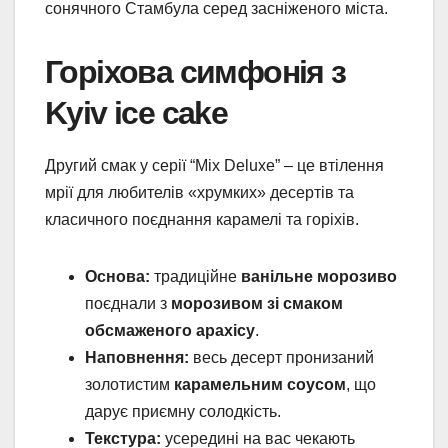
сонячного Стамбула серед засніженого міста.
Горіхова симфонія з
Kyiv ice cake
Другий смак у серії “Mix Deluxe” – це втілення
мрії для любителів «хрумких» десертів та
класичного поєднання карамелі та горіхів.
Основа:
традиційне
ванільне морозиво
поєднали з
морозивом зі
смаком
обсмаженого арахісу
.
Наповнення:
весь десерт пронизаний
золотистим
карамельним соусом
, що
дарує приємну солодкість.
Текстура:
усередині на вас чекають