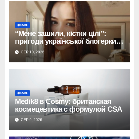
ЦІКАВЕ
“Мене зашили, кістки цілі”:
пригоди української блогерки
після аварії
СЕР 10, 2026
ЦІКАВЕ
Medik8 в Cosmy: британская
космецевтика с формулой CSA
СЕР 9, 2026