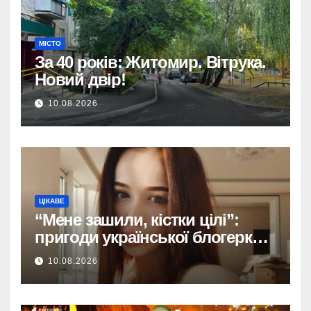
МІСТО
За 40 років: Житомир. Вітрука.
Новий двір!
10.08.2026
ЦІКАВЕ
“Мене зашили, кістки цілі”:
пригоди української блогерки
після аварії
10.08.2026