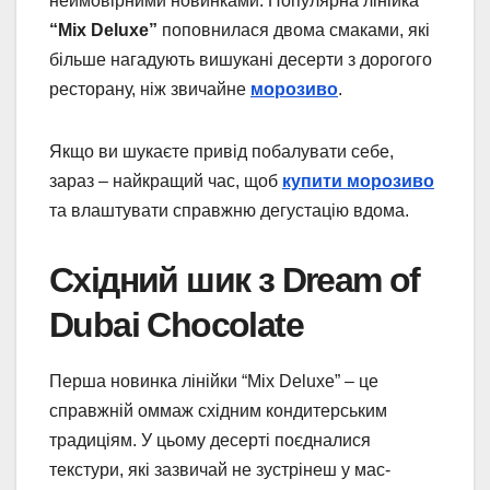
неймовірними новинками. Популярна лінійка
“Mix Deluxe”
поповнилася двома смаками, які
більше нагадують вишукані десерти з дорогого
ресторану, ніж звичайне
морозиво
.
Якщо ви шукаєте привід побалувати себе,
зараз – найкращий час, щоб
купити морозиво
та влаштувати справжню дегустацію вдома.
Східний шик з Dream of
Dubai Chocolate
Перша новинка лінійки “Mix Deluxe” – це
справжній оммаж східним кондитерським
традиціям. У цьому десерті поєдналися
текстури, які зазвичай не зустрінеш у мас-