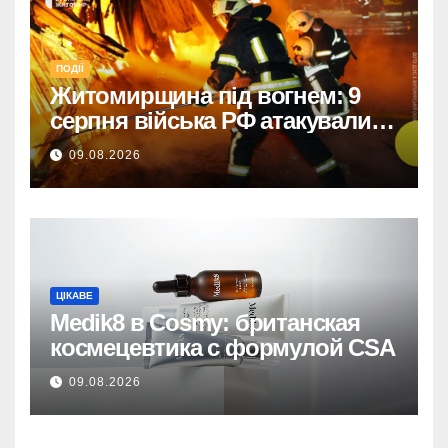
ПОДІЇ
Житомирщина під вогнем: 9
серпня війська РФ атакували
дронами, троє поранених
09.08.2026
ЦІКАВЕ
Medik8 в Cosmy: британская
космецевтика с формулой CSA
09.08.2026