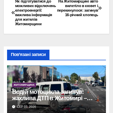
Як підготуватися до
На Житомирщині авто
Навігація
можливих відключень
вилетіло в кювет і
електроенергії:
перекинулося: загинув
записів
важлива інформація
16-річний хлопець
для жителів
Житомирщини
Пов’язані записи
ЖИТОМИРЩИНА
Водій мотоцикла загинув:
жахлива ДТП в Житомирі –
Zhitomir-OnLine
СЕР 10, 2026