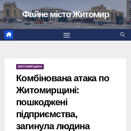
Перейти
Файне місто Житомир
до
вмісту
ЖИТОМИРЩИНА
Комбінована атака по
Житомирщині:
пошкоджені
підприємства,
загинула людина