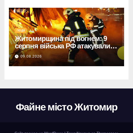
ПОДІЇ
Житомирщина під вогнем: 9
серпня війська РФ атакували
дронами, троє поранених
09.08.2026
Файне місто Житомир