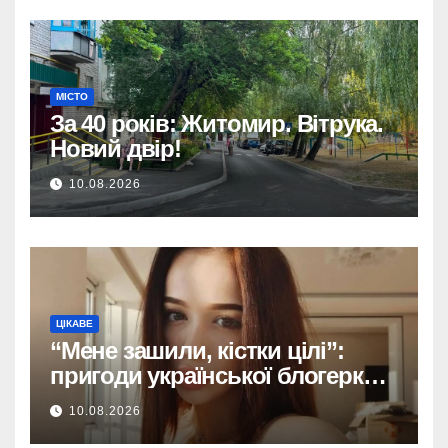
МІСТО
За 40 років: Житомир. Вітрука.
Новий двір!
10.08.2026
ЦІКАВЕ
“Мене зашили, кістки цілі”:
пригоди української блогерки
після аварії
10.08.2026