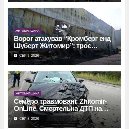
ЖИТОМИРЩИНА
Ворог атакував “Кромберг енд
Шуберт Житомир”: троє
постраждалих.
СЕР 9, 2026
ЖИТОМИРЩИНА
Семеро травмовані: Zhitomir-
OnLine. Смертельна ДТП на
трасі, деталі аварії.
СЕР 8, 2026