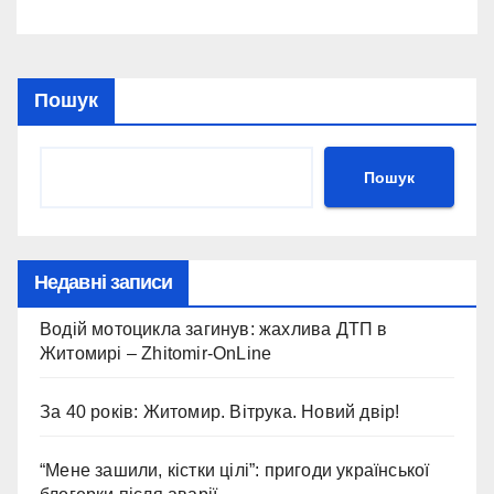
Пошук
Пошук
Недавні записи
Водій мотоцикла загинув: жахлива ДТП в
Житомирі – Zhitomir-OnLine
За 40 років: Житомир. Вітрука. Новий двір!
“Мене зашили, кістки цілі”: пригоди української