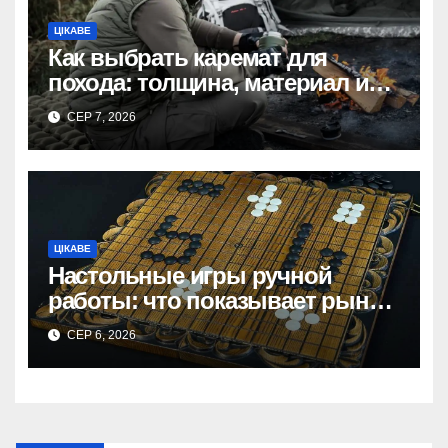
ЦІКАВЕ
Как выбрать каремат для
похода: толщина, материал и
размер
СЕР 7, 2026
ЦІКАВЕ
Настольные игры ручной
работы: что показывает рынок
и почему цифры говорят сами
СЕР 6, 2026
за себя