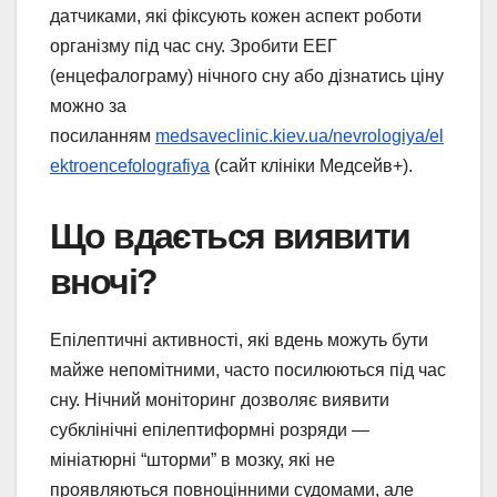
датчиками, які фіксують кожен аспект роботи
організму під час сну. Зробити ЕЕГ
(енцефалограму) нічного сну або дізнатись ціну
можно за
посиланням
medsaveclinic.kiev.ua/nevrologiya/el
ektroencefolografiya
(сайт клініки Медсейв+).
Що вдається виявити
вночі?
Епілептичні активності, які вдень можуть бути
майже непомітними, часто посилюються під час
сну. Нічний моніторинг дозволяє виявити
субклінічні епілептиформні розряди —
мініатюрні “шторми” в мозку, які не
проявляються повноцінними судомами, але