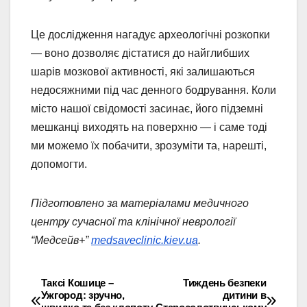
Це дослідження нагадує археологічні розкопки
— воно дозволяє дістатися до найглибших
шарів мозкової активності, які залишаються
недосяжними під час денного бодрування. Коли
місто нашої свідомості засинає, його підземні
мешканці виходять на поверхню — і саме тоді
ми можемо їх побачити, зрозуміти та, нарешті,
допомогти.
Підготовлено за матеріалами медичного
центру сучасної та клінічної неврології
“Медсейв+”
medsaveclinic.kiev.ua
.
Таксі Кошице –
Тиждень безпеки
Навігація
Ужгород: зручно,
дитини в