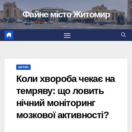
Перейти
Файне місто Житомир
до
вмісту
ЦІКАВЕ
Коли хвороба чекає на
темряву: що ловить
нічний моніторинг
мозкової активності?