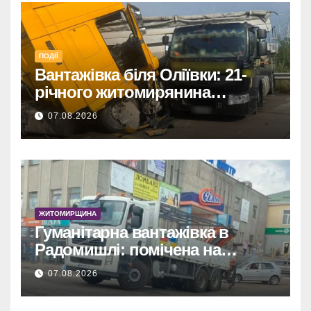
ПОДІЇ
Вантажівка біля Оліївки: 21-
річного житомирянина
травмовано
07.08.2026
ЖИТОМИРЩИНА
Гуманітарна вантажівка в
Радомишлі: помічена на
будівництві приватного
07.08.2026
об’єкта.