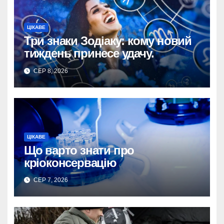
ЦІКАВЕ
Три знаки Зодіаку: кому новий
тиждень принесе удачу.
СЕР 8, 2026
ЦІКАВЕ
Що варто знати про
кріоконсервацію
СЕР 7, 2026