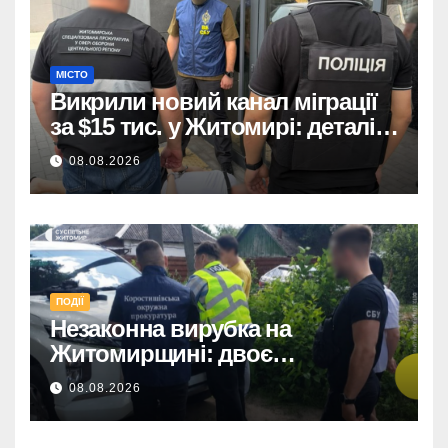
МІСТО
Викрили новий канал міграції
за $15 тис. у Житомирі: деталі
розслідування
08.08.2026
ПОДІЇ
Незаконна вирубка на
Житомирщині: двоє
підозрюваних завдали збитків
08.08.2026
на 34+ млн грн.