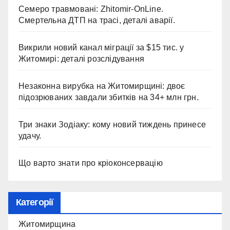
Семеро травмовані: Zhitomir-OnLine.
Смертельна ДТП на трасі, деталі аварії.
Викрили новий канал міграції за $15 тис. у
Житомирі: деталі розслідування
Незаконна вирубка на Житомирщині: двоє
підозрюваних завдали збитків на 34+ млн грн.
Три знаки Зодіаку: кому новий тиждень принесе
удачу.
Що варто знати про кріоконсервацію
Категорії
Житомирщина