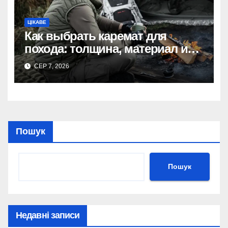
ЦІКАВЕ
Как выбрать каремат для
похода: толщина, материал и
размер
СЕР 7, 2026
Пошук
Пошук
Недавні записи