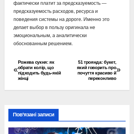
фактически платит за предсказуемость —
предсказуемость расходов, ресурса и
поведения системы на дороге. Именно это
делает выбор в пользу оригинала не
эмоциональным, а аналитически
обоснованным решением.
Рожева сукня: як
51 троянда: букет,
Навігація
обрати колір, що
який говорить про
підходить будь-якій
почуття красиво й
записів
жінці
переконливо
Пов’язані записи