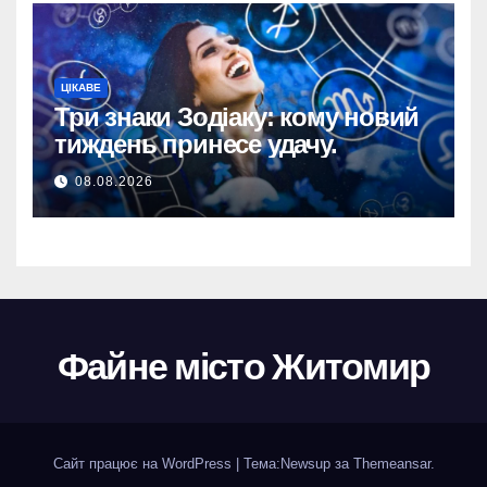
ЦІКАВЕ
Три знаки Зодіаку: кому новий
тиждень принесе удачу.
08.08.2026
Файне місто Житомир
Сайт працює на WordPress
|
Тема:
Newsup
за
Themeansar
.