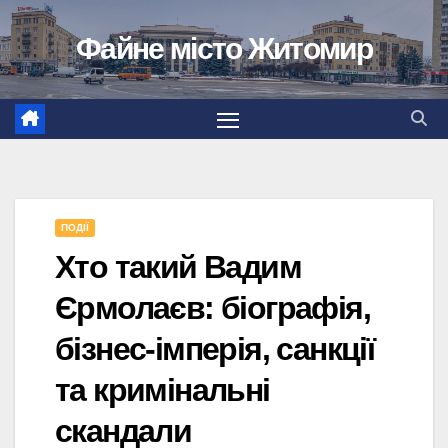
Перейти
Файне місто Житомир
до
вмісту
ПОДІЇ
Хто такий Вадим
Єрмолаєв: біографія,
бізнес-імперія, санкції
та кримінальні
скандали