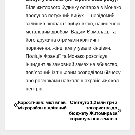
Біля житлового будинку олігарха в Монако
пролунав потужний вибух — невідомий
залишив рюкзак із вибухівкою, начиненою
металевим дробом. Вадим Єрмолаєв та
його дружина отримали критичні
поранення, жінці ампутували кінцівки.
Поліція Франції та Монако розслідує
інцидент як замовний замах на вбивство,
пов’язаний із тіньовим розподілом бізнесу
або розбірками навколо шахрайських кол-
центрів.
Коростишів: міст впав,
Стягнуто 1,2 млн грн з
Навігація
мікрорайон відрізаний.
товариства до
бюджету Житомира за
записів
користування землею