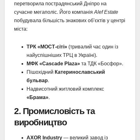
перетворила пострадянський Дніпро на
сучасне мегаполіс. Його компанія
Alef Estate
побудувала більшість знакових об’єктів у центрі
міста:
ТРК «МОСТ-сіті»
(тривалий час один із
найуспішніших ТРЦ в Україні).
МФК «Cascade Plaza»
та ТДК «Босфор».
Пішохідний
Катеринославський
бульвар
.
Надвисотний житловий комплекс
«Брама»
.
2. Промисловість та
виробництво
AXOR Industry
— великий завод із