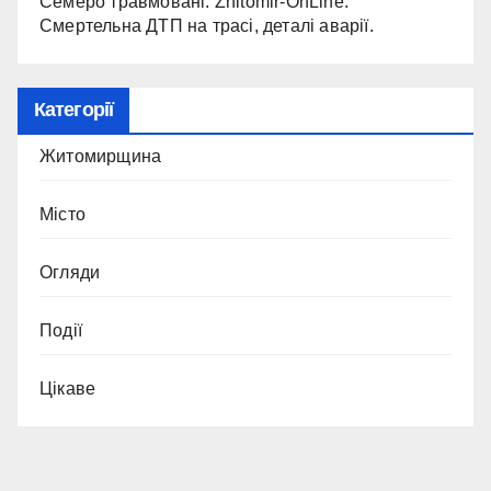
Семеро травмовані: Zhitomir-OnLine.
Смертельна ДТП на трасі, деталі аварії.
Категорії
Житомирщина
Місто
Огляди
Події
Цікаве