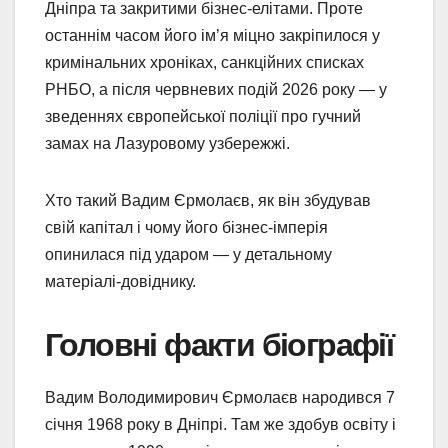
Дніпра та закритими бізнес-елітами. Проте
останнім часом його ім’я міцно закріпилося у
кримінальних хроніках, санкційних списках
РНБО, а після червневих подій 2026 року — у
зведеннях європейської поліції про гучний
замах на Лазуровому узбережжі.
Хто такий Вадим Єрмолаєв, як він збудував
свій капітал і чому його бізнес-імперія
опинилася під ударом — у детальному
матеріалі-довіднику.
Головні факти біографії
Вадим Володимирович Єрмолаєв народився 7
січня 1968 року в Дніпрі. Там же здобув освіту і