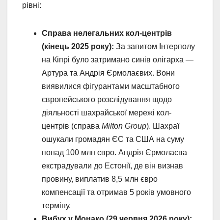
рівні:
Справа нелегальних кол-центрів
(кінець 2025 року):
За запитом Інтерполу
на Кіпрі було затримано синів олігарха —
Артура та Андрія Єрмолаєвих. Вони
виявилися фігурантами масштабного
європейського розслідування щодо
діяльності шахрайської мережі кол-
центрів (справа
Milton Group
). Шахраї
ошукали громадян ЄС та США на суму
понад 100 млн євро. Андрія Єрмолаєва
екстрадували до Естонії, де він визнав
провину, виплатив 8,5 млн євро
компенсації та отримав 5 років умовного
терміну.
Вибух у Монако (29 червня 2026 року):