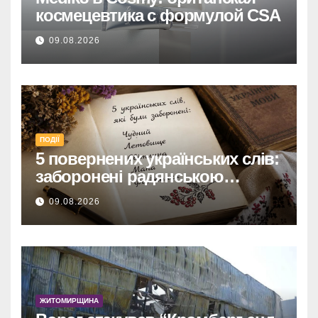
космецевтика с формулой CSA
09.08.2026
ПОДІЇ
5 повернених українських слів:
заборонені радянською
владою, але нині живі
09.08.2026
ЖИТОМИРЩИНА