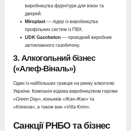
виробництва фурнітури для вікон та
дверей.
Miroplast
— лідер із виробництва
профільних систем із ПВХ.
UDK Gazobeton
— провідний виробник
автоклавного газобетону.
3. Алкогольний бізнес
(«Алеф-Віналь»)
Один із найбільших гравців на ринку алкоголю
України. Компанія відома виробництвом горілки
«Green Day»
, коньяків
«Жан-Жак»
та
«Клінков»
, а також вин
«Villa Krim»
.
Санкції РНБО та бізнес