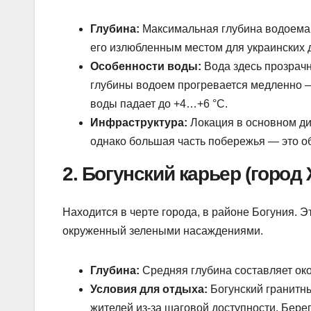
Глубина:
Максимальная глубина водоема до
его излюбленным местом для украинских 
Особенности воды:
Вода здесь прозрачн
глубины водоем прогревается медленно —
воды падает до +4…+6 °C.
Инфраструктура:
Локация в основном дик
однако большая часть побережья — это о
2. Богунский карьер (город
Находится в черте города, в районе Богуния. 
окруженный зелеными насаждениями.
Глубина:
Средняя глубина составляет око
Условия для отдыха:
Богунский гранитн
жителей из-за шаговой доступности. Берег