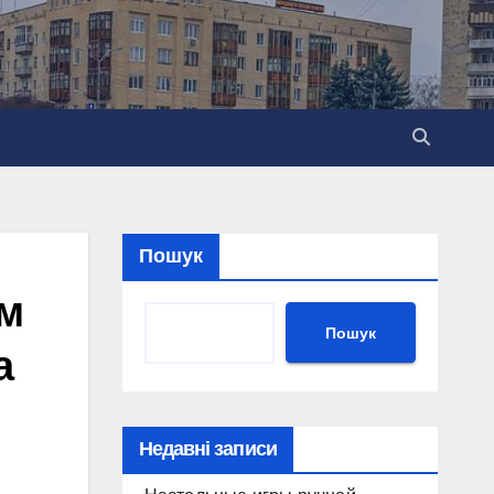
Пошук
им
Пошук
а
Недавні записи