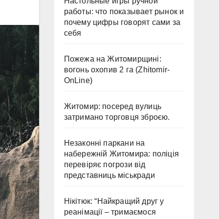
Настольные игры ручной
работы: что показывает рынок и
почему цифры говорят сами за
себя
Пожежа на Житомирщині:
вогонь охопив 2 га (Zhitomir-
OnLine)
Житомир: посеред вулиць
затримано торговця зброєю.
Незаконні паркани на
набережній Житомира: поліція
перевіряє погрози від
представниць міськради
Нікітюк: “Найкращий друг у
реанімації – тримаємося