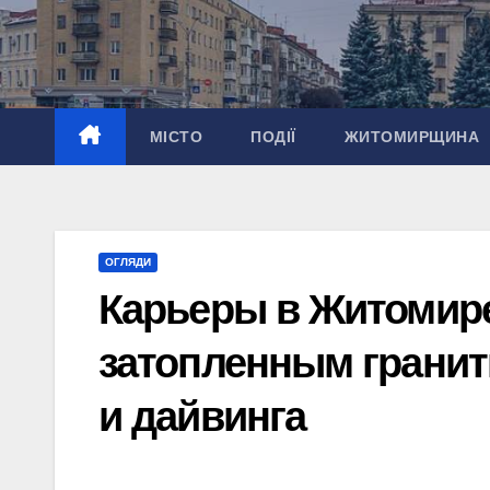
Перейти
до
вмісту
МІСТО
ПОДІЇ
ЖИТОМИРЩИНА
ОГЛЯДИ
Карьеры в Житомире
затопленным грани
и дайвинга