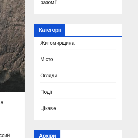
разом!”
Категорії
Житомирщина
Місто
Огляди
Події
ия
Цікаве
ссий
Архіви