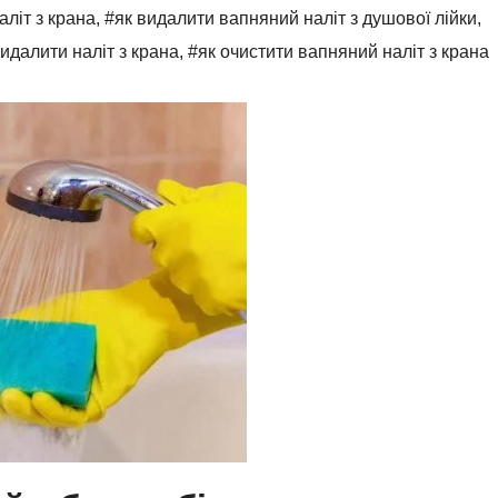
літ з крана
,
#як видалити вапняний наліт з душової лійки
,
видалити наліт з крана
,
#як очистити вапняний наліт з крана