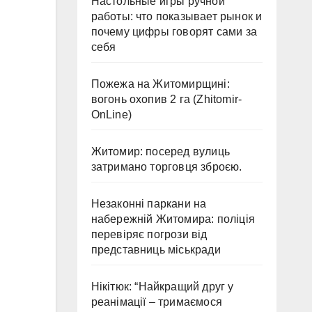
Настольные игры ручной
работы: что показывает рынок и
почему цифры говорят сами за
себя
Пожежа на Житомирщині:
вогонь охопив 2 га (Zhitomir-
OnLine)
Житомир: посеред вулиць
затримано торговця зброєю.
Незаконні паркани на
набережній Житомира: поліція
перевіряє погрози від
представниць міськради
Нікітюк: “Найкращий друг у
реанімації – тримаємося