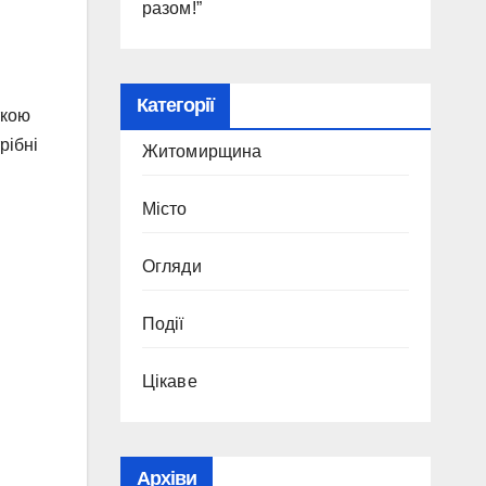
разом!”
Категорії
ткою
рібні
Житомирщина
Місто
Огляди
Події
Цікаве
Архіви