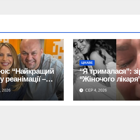
ЦІКАВЕ
тюк: “Найкращий
“Я трималася”: зі
у реанімації –
“Жіночого лікаря
аємося разом!”
про розлучення.
, 2026
СЕР 4, 2026