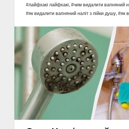
#лайфхакі лайфхакі
,
#чим видалити вапняний на
#як видалити вапняний наліт з лійки душу
,
#як 