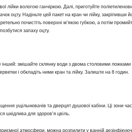
вої лійки вологою ганчіркою. Далі, приготуйте поліетиленов
ок оцту. Надіньте цей пакет на кран чи лійку, закріпивши й
 ретельно почистіть поверхні м’якою губкою, а потім промий
позбутися запаху оцту.
 інший: змішайте склянку води з двома столовими ложками 
ерветки і обкладіть ними кран та лійку. Залиште на 8 годин.
щення ущільнювачів та дверцят душової кабіни. Ці зони ча
ся шкідлива для здоров’я цвіль.
приємної атмосфери, можна розпилити у ванній дезінфікую