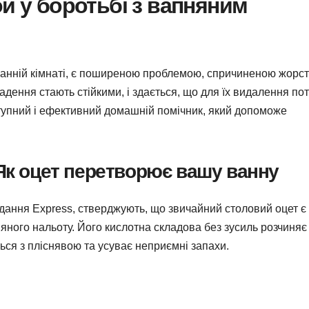
ой у боротьбі з вапняним
 у ванній кімнаті, є поширеною проблемою, спричиненою жорс
дення стають стійкими, і здається, що для їх видалення пот
оступний і ефективний домашній помічник, який допоможе
 Як оцет перетворює вашу ванну
дання Express, стверджують, що звичайний столовий оцет є
ного нальоту. Його кислотна складова без зусиль розчиняє
ься з пліснявою та усуває неприємні запахи.