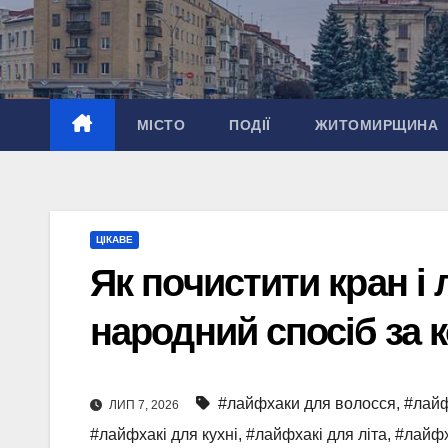
Перейти
до
вмісту
МІСТО
ПОДІЇ
ЖИТОМИРЩИНА
ЦІКАВЕ
Як почистити кран і 
народний спосіб за 
#лайфхаки для волосся
,
#лайф
ЛИП 7, 2026
#лайфхакі для кухні
,
#лайфхакі для літа
,
#лайфх