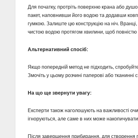
Для початку, протріть поверхню крана або душо
пакет, наповнивши його водою та додавши ковпач
гумкою. Залиште цю конструкцію на ніч. Вранці,
чистою водою протягом хвилини, щоб повністю 
Альтернативний спосіб:
Якщо попередній метод не підходить, спробуйте
Змочіть у цьому розчині паперові або тканинні с
На що ще звернути увагу:
Експерти також наголошують на важливості очи
ігноруються, але саме в них може накопичувати
Після завершення прибирання, для створення 