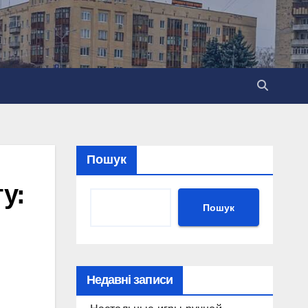
Пошук
у:
Пошук
Недавні записи