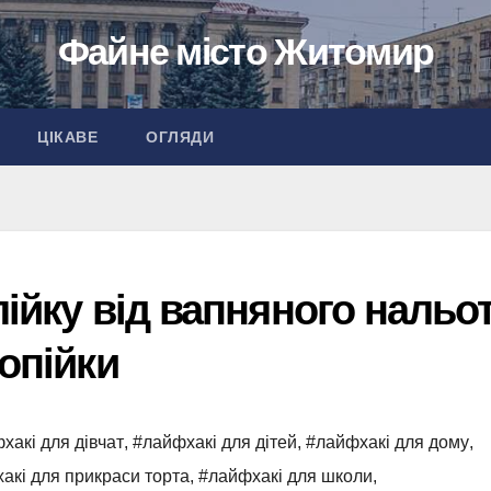
Файне місто Житомир
ЦІКАВЕ
ОГЛЯДИ
лійку від вапняного нальот
копійки
хакі для дівчат
,
#лайфхакі для дітей
,
#лайфхакі для дому
,
акі для прикраси торта
,
#лайфхакі для школи
,