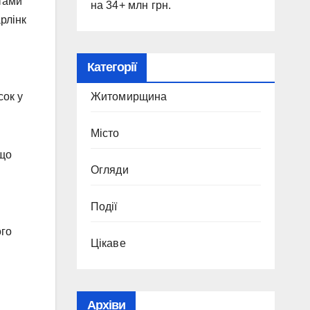
атами
на 34+ млн грн.
рлінк
Категорії
Житомирщина
сок у
Місто
 що
Огляди
Події
ого
Цікаве
Архіви