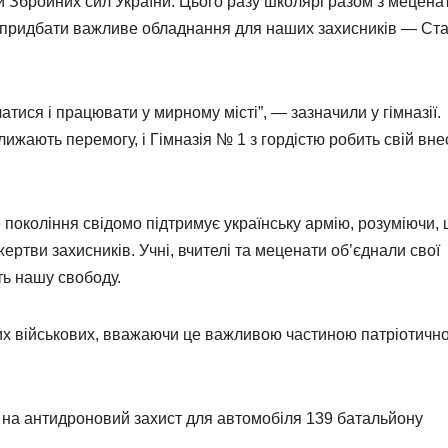
и Збройних сил України. Цього разу школярі разом з мецен
ть придбати важливе обладнання для наших захисників — Ста
ися і працювати у мирному місті”, — зазначили у гімназії.
ижають перемогу, і Гімназія № 1 з гордістю робить свій вне
 покоління свідомо підтримує українську армію, розуміючи,
ертви захисників. Учні, вчителі та меценати об’єднали свої
ть нашу свободу.
ших військових, вважаючи це важливою частиною патріотичн
 на антидроновий захист для автомобіля 139 батальйону