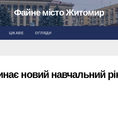
Файне місто Житомир
ЦІКАВЕ
ОГЛЯДИ
инає новий навчальний рі