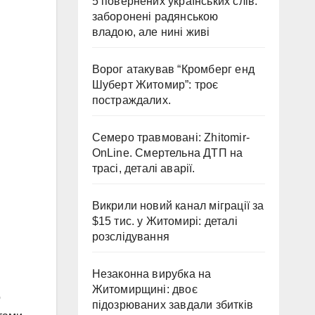
5 повернених українських слів:
заборонені радянською
владою, але нині живі
Ворог атакував “Кромберг енд
Шуберт Житомир”: троє
постраждалих.
Семеро травмовані: Zhitomir-
OnLine. Смертельна ДТП на
трасі, деталі аварії.
Викрили новий канал міграції за
$15 тис. у Житомирі: деталі
розслідування
Незаконна вирубка на
Житомирщині: двоє
о
підозрюваних завдали збитків