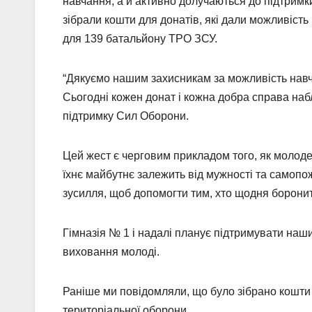
навчання, а й активно долучаються до підтримк
зібрали кошти для донатів, які дали можливіс
для 139 батальйону ТРО ЗСУ.
“Дякуємо нашим захисникам за можливість навчат
Сьогодні кожен донат і кожна добра справа набл
підтримку Сил Оборони.
Цей жест є черговим прикладом того, як молоде
їхнє майбутнє залежить від мужності та самопож
зусилля, щоб допомогти тим, хто щодня борони
Гімназія № 1 і надалі планує підтримувати на
виховання молоді.
Раніше ми повідомляли, що було зібрано кошти
територіальної оборони.