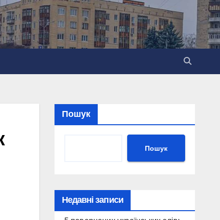
Пошук
к
Пошук
Недавні записи