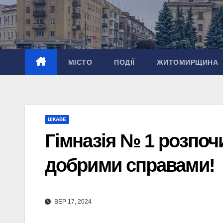
Перейти
до
вмісту
МІСТО
ПОДІЇ
ЖИТОМИРЩИНА
ЦІКАВЕ
Гімназія № 1 розпоч
добрими справами!
ВЕР 17, 2024