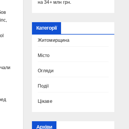
на 34+ млн грн.
бов
іпс,
Категорії
ol
Житомирщина
Місто
очали
Огляди
Події
ред
Цікаве
Архіви