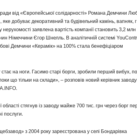
лради від «Європейської солідарності» Романа Демчини Лю
ке добуває декоративний та будівельний камінь, вапняк, г
у нерухомості заявлена вартість компанії становить 3,2 млн
ин Німеччини Єгор Шнелль. В аналітичній системі YouContr
юбові Демчини «Керамік» на 100% стала бенефіціаром
 стає на ноги. Гасимо старі борги, зробили перший вибух, п
ки що тільки на склади», – розповів новий керівник заводу
A.INFO.
області стягнув із заводу майже 700 тис. грн через борг пе
і послуги.
щебзавод» з 2004 року зареєстрована у селі Бондарівка