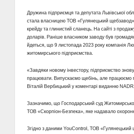
Дружина підприємця та депутата Львівської об
стала власницею ТОВ «Гулянецький щебзавод», я
крейду та глинистий сланець. На сайті з продаж
доларів. Раніше власником заводу був громадян
йдеться, що 9 листопада 2023 року компанія Л
житомирського підприємства.
«Завдяки новому інвестору, підприємство знову
працювати. Випускаємо щебінь, але працюємо по
Віталій Вербицький у коментарі виданню NADR
Зазначимо, що Господарський суд Житомирської 
ТОВ «Скорпіон-Безпека», яке надавало охоронн
Згідно з даними YouControl, ТОВ «Гулянецький 