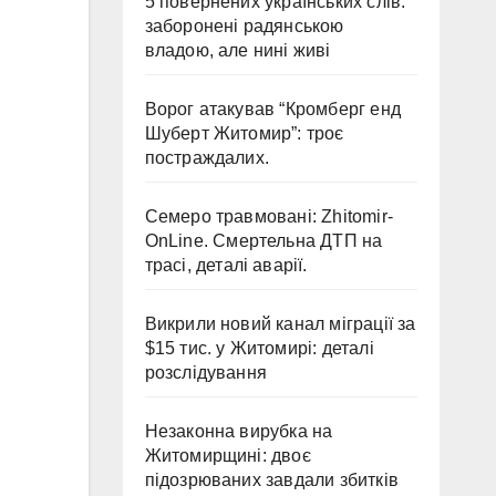
5 повернених українських слів:
заборонені радянською
владою, але нині живі
Ворог атакував “Кромберг енд
Шуберт Житомир”: троє
постраждалих.
Семеро травмовані: Zhitomir-
OnLine. Смертельна ДТП на
трасі, деталі аварії.
Викрили новий канал міграції за
$15 тис. у Житомирі: деталі
розслідування
Незаконна вирубка на
Житомирщині: двоє
підозрюваних завдали збитків