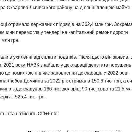
ара Скварява Львівського району на ділянці площею майже 1
році отримало державних підрядів на 362,4 млн грн. Зокрема
мчини перемогла у тендері на капітальний ремонт дороги
 млн грн.
ли в ухиленні від сплати податків. Після цього він заявив,
м, 2021 року, НАЗК знайшло у декларації депутата порушень
 це помилкою під час заповнення декларації. У 2022 році
на Любов Демчина за 2022 рік отримала 150,6 тис. грн, а с
чина задекларував 166 тис. доларів, 90 тис. євро та 21,5 мл
рігає 525,4 тис. грн.
ь її та натисніть Ctrl+Enter