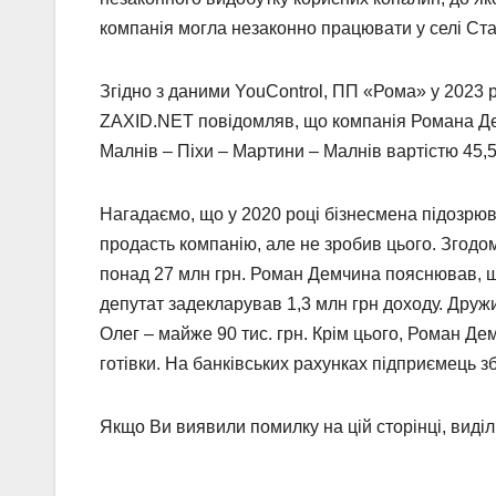
компанія могла незаконно працювати у селі Ст
Згідно з даними YouControl, ПП «Рома» у 2023 
ZAXID.NET повідомляв, що компанія Романа Де
Малнів – Піхи – Мартини – Малнів вартістю 45,5
Нагадаємо, що у 2020 році бізнесмена підозрюва
продасть компанію, але не зробив цього. Згодо
понад 27 млн грн. Роман Демчина пояснював, що
депутат задекларував 1,3 млн грн доходу. Дружи
Олег – майже 90 тис. грн. Крім цього, Роман Дем
готівки. На банківських рахунках підприємець збе
Якщо Ви виявили помилку на цій сторінці, виділіт