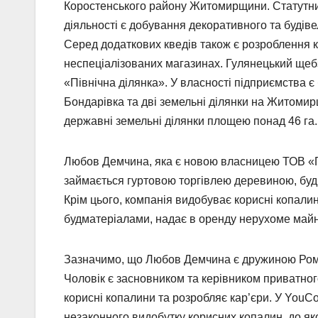
Коростенського району Житомирщини. Статутний
діяльності є добування декоративного та будіве
Серед додаткових кведів також є розроблення ка
неспеціалізованих магазинах. Гулянецький щебз
«Північна ділянка». У власності підприємства 
Бондарівка та дві земельні ділянки на Житомир
державні земельні ділянки площею понад 46 га.
Любов Демчина, яка є новою власницею ТОВ «Г
займається гуртовою торгівлею деревиною, буд
Крім цього, компанія видобуває корисні копали
будматеріалами, надає в оренду нерухоме майн
Зазначимо, що Любов Демчина є дружиною Роман
Чоловік є засновником та керівником приватно
корисні копалини та розробляє кар’єри. У YouC
незаконного видобутку корисних копалин, до як