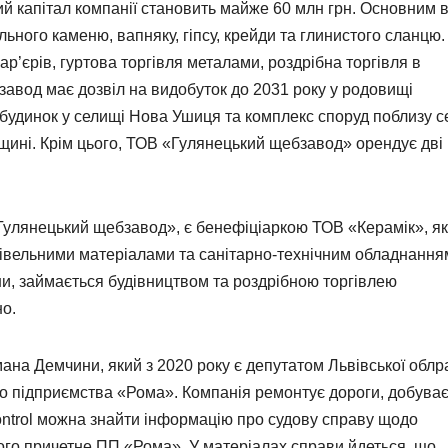
 капітал компанії становить майже 60 млн грн. Основним 
льного каменю, вапняку, гіпсу, крейди та глинистого сланцю.
р’єрів, гуртова торгівля металами, роздрібна торгівля в
авод має дозвіл на видобуток до 2031 року у родовищі
є будинок у селищі Нова Ушиця та комплекс споруд поблизу с
щині. Крім цього, ТОВ «Гулянецький щебзавод» орендує дві
улянецький щебзавод», є бенефіціаркою ТОВ «Керамік», я
івельними матеріалами та санітарно-технічним обладнання
ни, займається будівництвом та роздрібною торгівлею
о.
а Демчини, який з 2020 року є депутатом Львівської облр
го підприємства «Рома». Компанія ремонтує дороги, добува
ontrol можна знайти інформацію про судову справу щодо
ого причетне ПП «Рома». У матеріалах справи йдеться, що