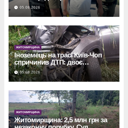
алкоголю чекає суд.
05.08.2026
ЖИТОМИРЩИНА
Іноземець на трасі Київ-Чоп
спричинив ДТП: двоє
постраждалих у лікарні.
05.08.2026
ЖИТОМИРЩИНА
Житомирщина: 2,5 млн грн за
незаконну порубку. Суд