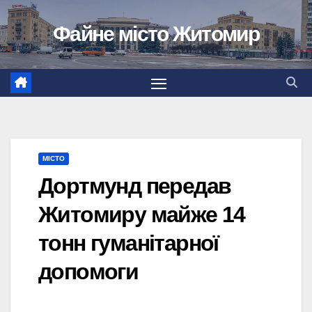
Перейти
Файне місто Житомир
до
вмісту
МІСТО
Дортмунд передав
Житомиру майже 14
тонн гуманітарної
допомоги