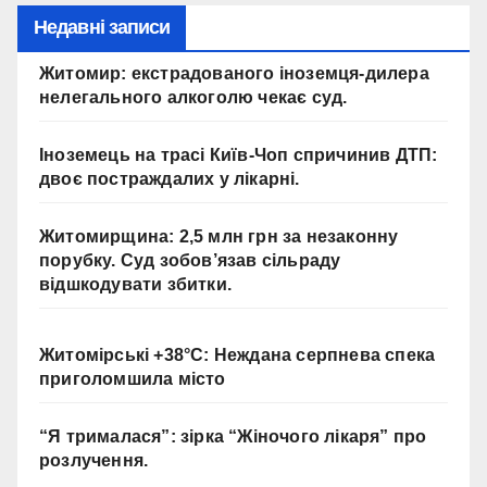
т
Недавні записи
и
Житомир: екстрадованого іноземця-дилера
ц
нелегального алкоголю чекає суд.
і
ї
Іноземець на трасі Київ-Чоп спричинив ДТП:
Ю
двоє постраждалих у лікарні.
Н
І
Житомирщина: 2,5 млн грн за незаконну
С
порубку. Суд зобов’язав сільраду
Е
відшкодувати збитки.
Ф
у
д
Житомірські +38°C: Неждана серпнева спека
о
приголомшила місто
с
т
“Я трималася”: зірка “Жіночого лікаря” про
у
розлучення.