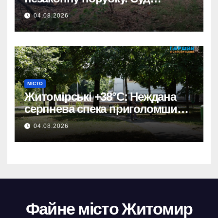
зобов’язав сільраду
04.08.2026
відшкодувати збитки.
МІСТО
Житомірські +38°C: Неждана
серпнева спека приголомшила
місто
04.08.2026
Файне місто Житомир