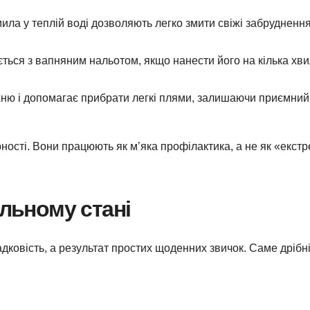
ила у теплій воді дозволяють легко змити свіжі забрудненн
ться з вапняним нальотом, якщо нанести його на кілька хви
хню і допомагає прибрати легкі плями, залишаючи приємний
ності. Вони працюють як м’яка профілактика, а не як «екст
альному стані
ковість, а результат простих щоденних звичок. Саме дрібні 