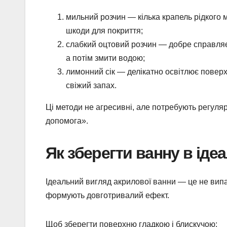
мильний розчин — кілька крапель рідкого м
шкоди для покриття;
слабкий оцтовий розчин — добре справляє
а потім змити водою;
лимонний сік — делікатно освітлює повер
свіжий запах.
Ці методи не агресивні, але потребують регуляр
допомога».
Як зберегти ванну в іде
Ідеальний вигляд акрилової ванни — це не випад
формують довготривалий ефект.
Щоб зберегти поверхню гладкою і блискучою: