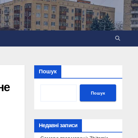
Пошук
не
Пошук
Недавні записи