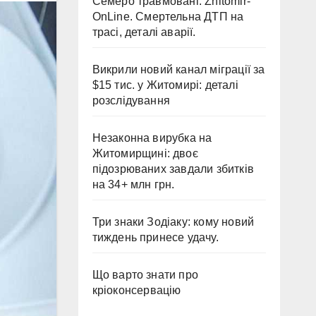
Семеро травмовані: Zhitomir-
OnLine. Смертельна ДТП на
трасі, деталі аварії.
Викрили новий канал міграції за
$15 тис. у Житомирі: деталі
розслідування
Незаконна вирубка на
Житомирщині: двоє
підозрюваних завдали збитків
на 34+ млн грн.
Три знаки Зодіаку: кому новий
тиждень принесе удачу.
Що варто знати про
кріоконсервацію