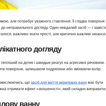
мою, але потребує уважного ставлення. Її гладка поверхня
до неправильного догляду. Один невдалий засіб — і заміст
талося, важливо знати прості, але критично важливі нюанси
лікатного догляду
, тепліший на дотик і швидше реагує на агресивні речовини.
ити поверхню, залишаючи подряпини або змінюючи колір.
замислюючись, що
засіб для миття акрилових ванн
має бути
ожна отримати ефект «зношеності», який складно виправити
илову ванну