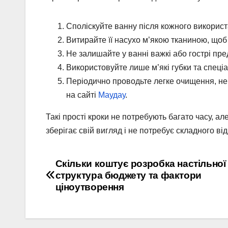
Споліскуйте ванну після кожного використ
Витирайте її насухо м’якою тканиною, щоб
Не залишайте у ванні важкі або гострі пре
Використовуйте лише м’які губки та спеціа
Періодично проводьте легке очищення, не
на сайті
Маудау
.
Такі прості кроки не потребують багато часу, а
зберігає свій вигляд і не потребує складного ві
Навігація
Скільки коштує розробка настільної 
структура бюджету та фактори
записів
ціноутворення