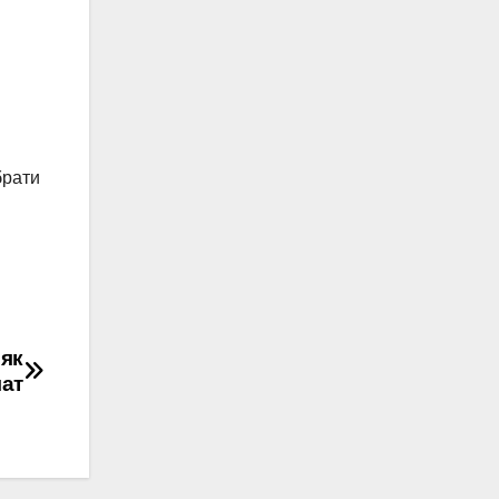
брати
 як
лат