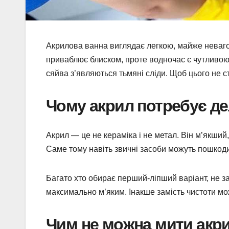
Акрилова ванна виглядає легкою, майже неваго
приваблює блиском, проте водночас є чутливою 
сяйва з’являються тьмяні сліди. Щоб цього не с
Чому акрил потребує де
Акрил — це не кераміка і не метал. Він м’якший
Саме тому навіть звичні засоби можуть пошкод
Багато хто обирає перший-ліпший варіант, не 
максимально м’яким. Інакше замість чистоти м
Чим не можна мити акр