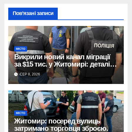
Пов’язані записи
МІСТО
Викрили новий канал міграції
за $15 тис. у Житомирі: деталі
розслідування
СЕР 8, 2026
МІСТО
Житомир: посеред вулиць
затримано торговця зброєю.