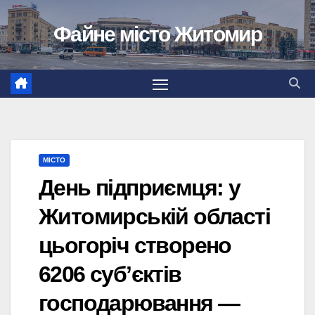
Перейти
Файне місто Житомир
до
вмісту
МІСТО
День підприємця: у
Житомирській області
цьогоріч створено
6206 субʼєктів
господарювання —