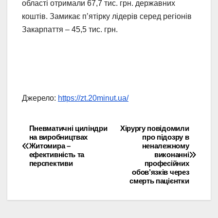
області отримали 67,7 тис. грн. державних
коштів. Замикає пʼятірку лідерів серед регіонів
Закарпаття – 45,5 тис. грн.
Джерело:
https://zt.20minut.ua/
Пневматичні циліндри
Хірургу повідомили
Навігація
на виробництвах
про підозру в
Житомира –
неналежному
записів
ефективність та
виконанні
перспективи
професійних
обов’язків через
смерть пацієнтки