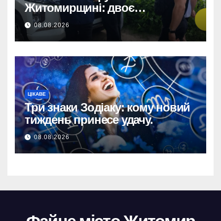
Житомирщині: двоє
підозрюваних завдали збитків
08.08.2026
на 34+ млн грн.
ЦІКАВЕ
Три знаки Зодіаку: кому новий
тиждень принесе удачу.
08.08.2026
Файне місто Житомир