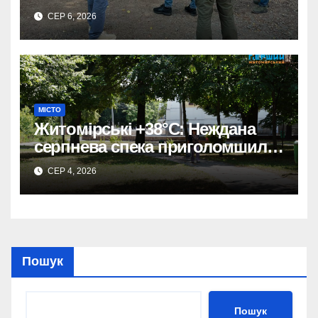
СЕР 6, 2026
МІСТО
Житомірські +38°C: Неждана
серпнева спека приголомшила
місто
СЕР 4, 2026
Пошук
Пошук