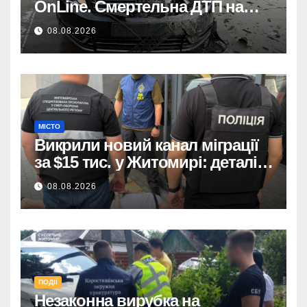
OnLine. Смертельна ДТП на
трасі, деталі аварії.
08.08.2026
МІСТО
Викрили новий канал міграції
за $15 тис. у Житомирі: деталі
розслідування
08.08.2026
ПОДІЇ
Незаконна вирубка на