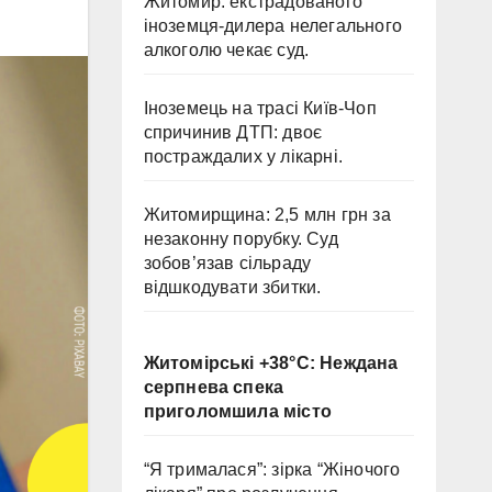
Житомир: екстрадованого
іноземця-дилера нелегального
алкоголю чекає суд.
Іноземець на трасі Київ-Чоп
спричинив ДТП: двоє
постраждалих у лікарні.
Житомирщина: 2,5 млн грн за
незаконну порубку. Суд
зобов’язав сільраду
відшкодувати збитки.
Житомірські +38°C: Неждана
серпнева спека
приголомшила місто
“Я трималася”: зірка “Жіночого