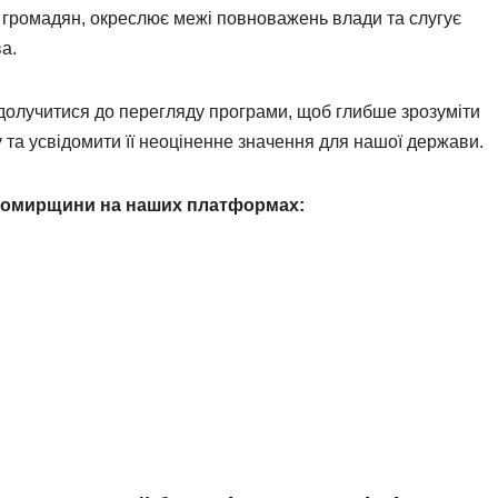
и громадян, окреслює межі повноважень влади та слугує
а.
олучитися до перегляду програми, щоб глибше зрозуміти
су та усвідомити її неоціненне значення для нашої держави.
итомирщини на наших платформах: