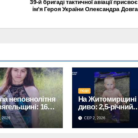
39-й бригаді тактичної авіації присво
ім’я Героя України Олександра Довг
ПОДІЇ
ла неповнолітня
На Житомирщині
вягельщині: 16-
диво: 2,5-річний
а дівчина з
хлопчик, зниклий
, 2026
СЕР 2, 2026
дницької
біля річки, знайд
ади не
живим!
рнулася додому.