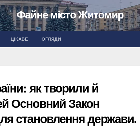
Файне місто Житомир
ЦІКАВЕ
ОГЛЯДИ
аїни: як творили й
ей Основний Закон
для становлення держави.