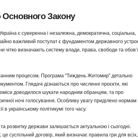
о Основного Закону
Україна є суверенна і незалежна, демократична, соціальна,
ичайно важливий постулат є фундаментом державного устро
Вони чітко визначають систему влади, права, свободи та обов’
гранним процесом. Програма “Тиждень Житомир” детально
окументом. Глядачі дізнаються про численні проєкти, які
роміси доводилося шукати народним обранцям, та про
торичної ночі голосування. Особливу увагу приділено нормам 
ї в українському політикумі того часу.
та розвитку держави залишається актуальною і сьогодні.
 це суспільний договір, який визначає правила гри для всіх,