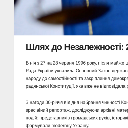
Шлях до Незалежності: 2
В ніч з 27 на 28 червня 1996 року, після майже
Рада України ухвалила Основний Закон держави
народу до самостійності та закріплення демокр
радянської Конституції, яка вже не відповідала
З нагоди 30-річчя від дня набрання чинності К
specialний репортаж, досліджуючи архівні матер
подій: представників громадських рухів, історикі
формували modernну Україну.