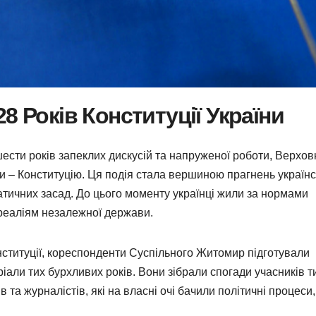
8 Років Конституції України
 шести років запеклих дискусій та напруженої роботи, Верхов
 – Конституцію. Ця подія стала вершиною прагнень українс
атичних засад. До цього моменту українці жили за нормами
 реаліям незалежної держави.
онституції, кореспонденти Суспільного Житомир підготували
іали тих бурхливих років. Вони зібрали спогади учасників т
в та журналістів, які на власні очі бачили політичні процеси