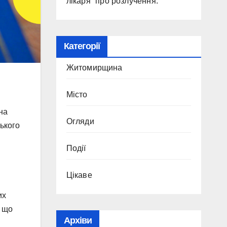
лікаря” про розлучення.
Категорії
Житомирщина
Місто
на
Огляди
ького
Події
Цікаве
их
, що
Архіви