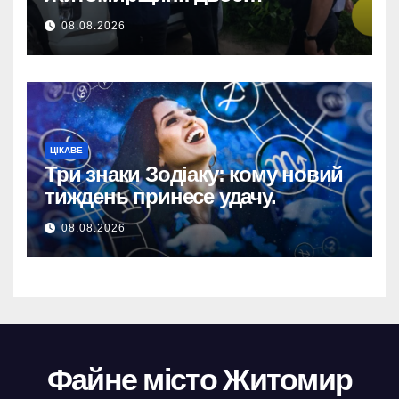
підозрюваних завдали збитків
08.08.2026
на 34+ млн грн.
ЦІКАВЕ
Три знаки Зодіаку: кому новий
тиждень принесе удачу.
08.08.2026
Файне місто Житомир