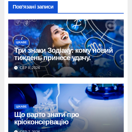
Пов’язані записи
ЦІКАВЕ
Три знаки Зодіаку: кому новий
тиждень принесе удачу.
СЕР 8, 2026
ЦІКАВЕ
Що варто знати про
кріоконсервацію