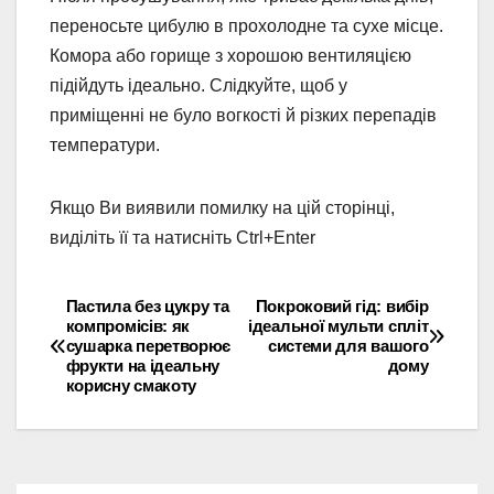
переносьте цибулю в прохолодне та сухе місце.
Комора або горище з хорошою вентиляцією
підійдуть ідеально. Слідкуйте, щоб у
приміщенні не було вогкості й різких перепадів
температури.
Якщо Ви виявили помилку на цій сторінці,
виділіть її та натисніть Ctrl+Enter
Пастила без цукру та
Покроковий гід: вибір
Навігація
компромісів: як
ідеальної мульти спліт
сушарка перетворює
системи для вашого
записів
фрукти на ідеальну
дому
корисну смакоту