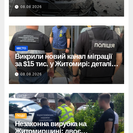
трасі, деталі аварії.
08.08.2026
МІСТО
Викрили новий канал міграції
за $15 тис. у Житомирі: деталі
розслідування
08.08.2026
ПОДІЇ
Незаконна вирубка на
Житомирщині: двоє