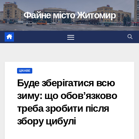
Перейти
Файне місто Житомир
до
вмісту
ЦІКАВЕ
Буде зберігатися всю
зиму: що обовʼязково
треба зробити після
збору цибулі