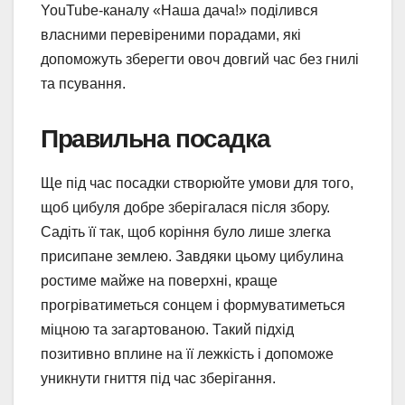
YouTube-каналу «Наша дача!» поділився
власними перевіреними порадами, які
допоможуть зберегти овоч довгий час без гнилі
та псування.
Правильна посадка
Ще під час посадки створюйте умови для того,
щоб цибуля добре зберігалася після збору.
Садіть її так, щоб коріння було лише злегка
присипане землею. Завдяки цьому цибулина
ростиме майже на поверхні, краще
прогріватиметься сонцем і формуватиметься
міцною та загартованою. Такий підхід
позитивно вплине на її лежкість і допоможе
уникнути гниття під час зберігання.