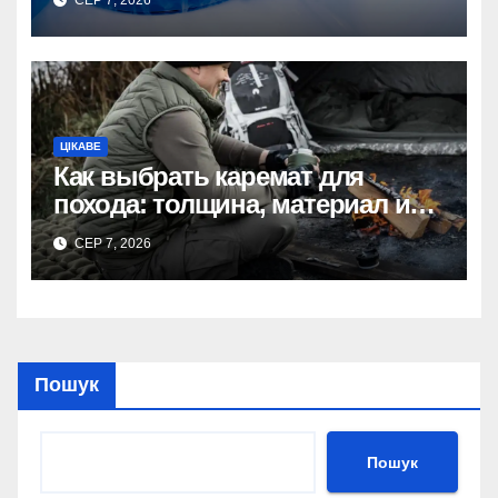
СЕР 7, 2026
ЦІКАВЕ
Как выбрать каремат для
похода: толщина, материал и
размер
СЕР 7, 2026
Пошук
Пошук