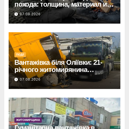
похода: толщина, материал и
размер
07.08.2026
ПОДІЇ
Вантажівка біля Оліївки: 21-
річного житомирянина
травмовано
07.08.2026
ЖИТОМИРЩИНА
Гуманітарна вантажівка в