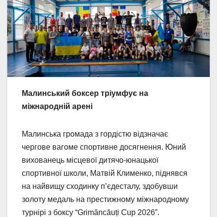
Малинський боксер тріумфує на
міжнародній арені
Малинська громада з гордістю відзначає
чергове вагоме спортивне досягнення. Юний
вихованець місцевої дитячо-юнацької
спортивної школи, Матвій Клименко, піднявся
на найвищу сходинку п’єдесталу, здобувши
золоту медаль на престижному міжнародному
турнірі з боксу “Grimăncăuți Cup 2026”.