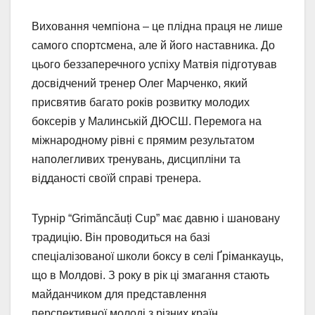
Виховання чемпіона – це плідна праця не лише
самого спортсмена, але й його наставника. До
цього беззаперечного успіху Матвія підготував
досвідчений тренер Олег Марченко, який
присвятив багато років розвитку молодих
боксерів у Малинській ДЮСШ. Перемога на
міжнародному рівні є прямим результатом
наполегливих тренувань, дисципліни та
відданості своїй справі тренера.
Турнір “Grimăncăuți Cup” має давню і шановану
традицію. Він проводиться на базі
спеціалізованої школи боксу в селі Ґріманкауць,
що в Молдові. З року в рік ці змагання стають
майданчиком для представлення
перспективної молоді з різних країн.