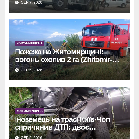
СЕР 7, 2026
об’єкта.
ЖИТОМИРЩИНА
Пожежа на Житомирщині:
вогонь охопив 2 га (Zhitomir-
OnLine)
СЕР 6, 2026
ЖИТОМИРЩИНА
Іноземець на трасі Київ-Чоп
спричинив ДТП: двоє
постраждалих у лікарні.
СЕР 5, 2026