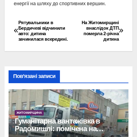
енергії на шляху до спортивних вершин.
Рятувальники в
На Житомирщині
Навігація
Бердичеві відчинили
внаслідок ДТП
авто: дитина
померла 2-річна
записів
зачинилася всередині.
дитина
Пов’язані записи
ЖИТОМИРЩИНА
Гуманітарна вантажівка в
Радомишлі: помічена на
будівництві приватного