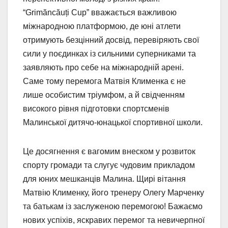
“Grimăncăuți Cup” вважається важливою
міжнародною платформою, де юні атлети
отримують безцінний досвід, перевіряють свої
сили у поєдинках із сильними суперниками та
заявляють про себе на міжнародній арені.
Саме тому перемога Матвія Клименка є не
лише особистим тріумфом, а й свідченням
високого рівня підготовки спортсменів
Малинської дитячо-юнацької спортивної школи.
Це досягнення є вагомим внеском у розвиток
спорту громади та слугує чудовим прикладом
для юних мешканців Малина. Щирі вітання
Матвію Клименку, його тренеру Олегу Марченку
та батькам із заслуженою перемогою! Бажаємо
нових успіхів, яскравих перемог та невичерпної