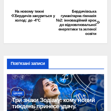
На новому тижні
Бердичівська
Навігація
Бердичів зануриться у
гуманітарна гімназія
холод: до -4°C
№2: інноваційний крок
записів
до відновлювальної
енергетики та зеленої
освіти
Пов’язані записи
ЦІКАВЕ
Три знаки Зодіаку: кому новий
тиждень принесе удачу.