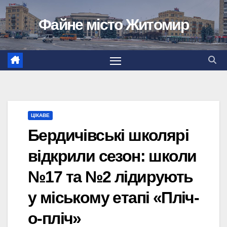
Перейти
Файне місто Житомир
до
вмісту
ЦІКАВЕ
Бердичівські школярі
відкрили сезон: школи
№17 та №2 лідирують
у міському етапі «Пліч-
о-пліч»