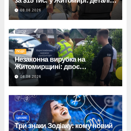
за $15 тис. у Житомирі: деталі
розслідування
08.08.2026
ПОДІЇ
Незаконна вирубка на
Житомирщині: двоє
підозрюваних завдали збитків
08.08.2026
на 34+ млн грн.
ЦІКАВЕ
Три знаки Зодіаку: кому новий