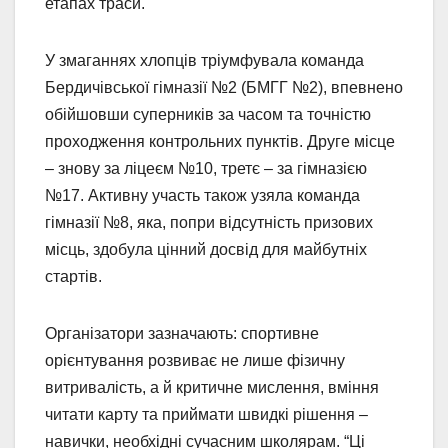
етапах траси.
У змаганнях хлопців тріумфувала команда
Бердичівської гімназії №2 (БМГГ №2), впевнено
обійшовши суперників за часом та точністю
проходження контрольних пунктів. Друге місце
– знову за ліцеєм №10, третє – за гімназією
№17. Активну участь також узяла команда
гімназії №8, яка, попри відсутність призових
місць, здобула цінний досвід для майбутніх
стартів.
Організатори зазначають: спортивне
орієнтування розвиває не лише фізичну
витривалість, а й критичне мислення, вміння
читати карту та приймати швидкі рішення –
навички, необхідні сучасним школярам. “Ці