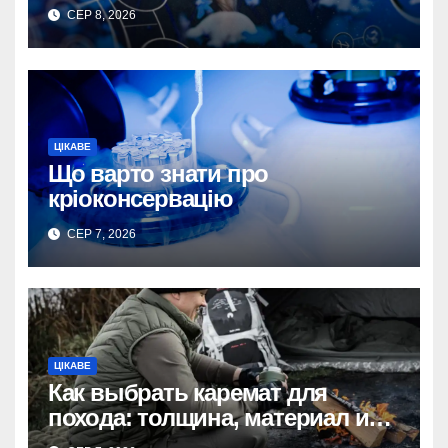
СЕР 8, 2026
ЦІКАВЕ
Що варто знати про
кріоконсервацію
СЕР 7, 2026
ЦІКАВЕ
Как выбрать каремат для
похода: толщина, материал и
размер