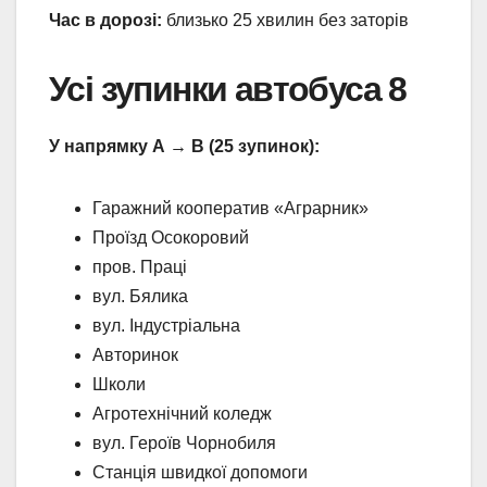
Час в дорозі:
близько 25 хвилин без заторів
Усі зупинки автобуса 8
У напрямку А → B (25 зупинок):
Гаражний кооператив «Аграрник»
Проїзд Осокоровий
пров. Праці
вул. Бялика
вул. Індустріальна
Авторинок
Школи
Агротехнічний коледж
вул. Героїв Чорнобиля
Станція швидкої допомоги