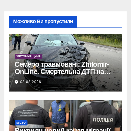
Можливо Ви пропустили
ЖИТОМИРЩИНА
Семеро травмовані: Zhitomir-
OnLine. Смертельна ДТП на
трасі, деталі аварії.
08.08.2026
МІСТО
Викрили новий канал міграції