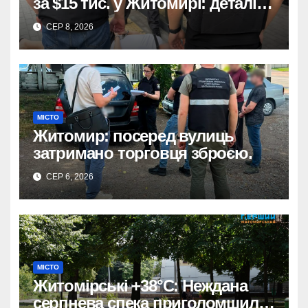
за $15 тис. у Житомирі: деталі
розслідування
СЕР 8, 2026
МІСТО
Житомир: посеред вулиць
затримано торговця зброєю.
СЕР 6, 2026
МІСТО
Житомірські +38°C: Неждана
серпнева спека приголомшила