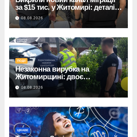
за $15 тис. у Житомирі: деталі
розслідування
08.08.2026
ПОДІЇ
Незаконна вирубка на
Житомирщині: двоє
підозрюваних завдали збитків
08.08.2026
на 34+ млн грн.
ЦІКАВЕ