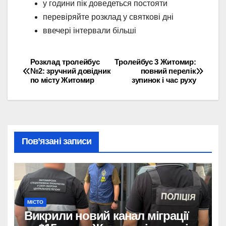
у години пік доведеться постояти
перевіряйте розклад у святкові дні
ввечері інтервали більші
Розклад тролейбус
Тролейбус 3 Житомир:
Навігація
№2: зручний довідник
повний перелік
по місту Житомир
зупинок і час руху
записів
Пов’язані записи
МІСТО
Викрили новий канал міграції