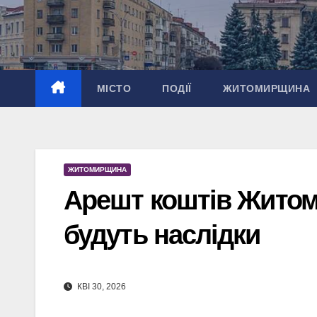
Перейти
до
вмісту
МІСТО
ПОДІЇ
ЖИТОМИРЩИНА
ЖИТОМИРЩИНА
Арешт коштів Житом
будуть наслідки
КВІ 30, 2026