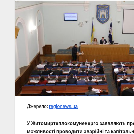
Джерело:
regionews.ua
У Житомиртеплокомуненерго заявляють про 
можливості проводити аварійні та капітальн