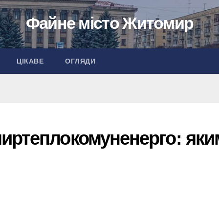
Файне місто Житомир
ЦІКАВЕ
ОГЛЯДИ
иртеплокомуненерго: яки