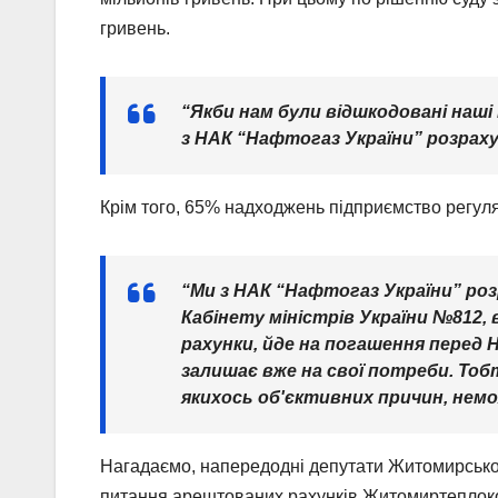
гривень.
“Якби нам були відшкодовані наші 
з НАК “Нафтогаз України” розраху
Крім того, 65% надходжень підприємство регул
“Ми з НАК “Нафтогаз України” роз
Кабінету міністрів України №812, 
рахунки, йде на погашення перед 
залишає вже на свої потреби. Тоб
якихось об'єктивних причин, немо
Нагадаємо, напередодні депутати Житомирської
питання арештованих рахунків Житомиртеплок