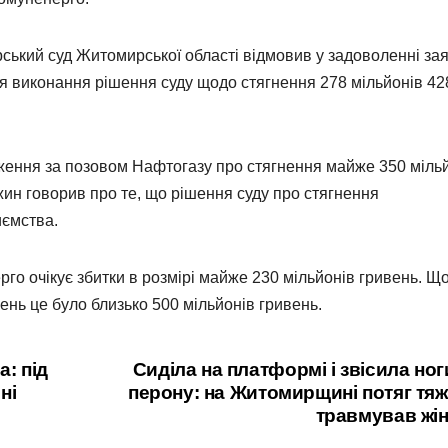
рський суд Житомирської області відмовив у задоволенні за
 виконання рішення суду щодо стягнення 278 мільйонів 42
ження за позовом Нафтогазу про стягнення майже 350 міль
жин говорив про те, що рішення суду про стягнення
иємства.
о очікує збитки в розмірі майже 230 мільйонів гривень. Щ
ень це було близько 500 мільйонів гривень.
: під
Сиділа на платформі і звісила ног
ні
перону: на Житомирщині потяг тя
травмував жі