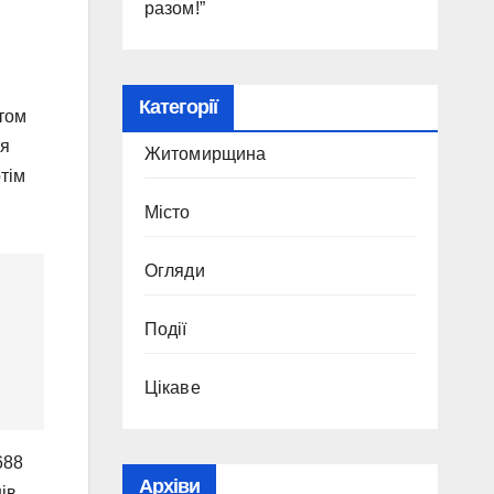
разом!”
Категорії
штом
ня
Житомирщина
тім
Місто
Огляди
Події
Цікаве
688
Архіви
ів