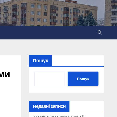
Пошук
ми
Пошук
Недавні записи