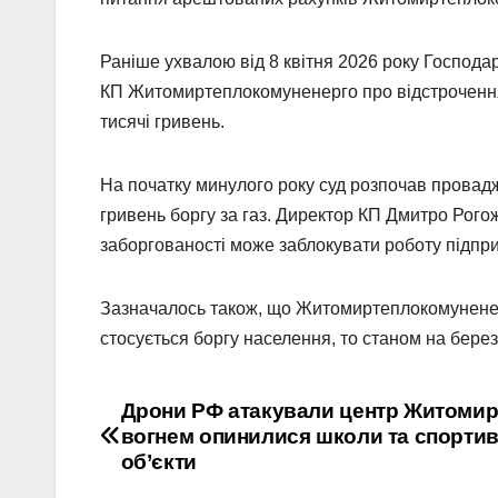
Раніше ухвалою від 8 квітня 2026 року Господа
КП Житомиртеплокомуненерго про відстрочення
тисячі гривень.
На початку минулого року суд розпочав провад
гривень боргу за газ. Директор КП Дмитро Рого
заборгованості може заблокувати роботу підпр
Зазначалось також, що Житомиртеплокомуненерг
стосується боргу населення, то станом на берез
Навігація
Дрони РФ атакували центр Житомира
вогнем опинилися школи та спортив
записів
об’єкти