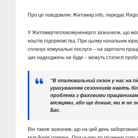
Про це повідомляє Житомир.info, передає Reg
У Житомиртеплокомуненерго зазначили, що можу
коштів підприємства. При цьому начальник юри
сплачує комунальні послуги – на зарплати праці
цих надходжень не буде – можуть статися проб
“В опалювальний сезон у нас на пі
урахуванням сезонників навіть біль
проблема з фаховими працівниками
місяцями, або ще довше, ми ж не з
Бас.
Він також зазначив, що на цей день заборгова
мільйонів гривень. При цьому по рішенню суду