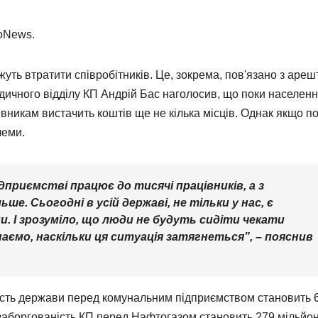
ioNews.
ть втратити співробітників. Це, зокрема, пов'язано з аре
дичного відділу КП Андрій Бас наголосив, що поки населен
вникам вистачить коштів ще не кілька місців. Однак якщо по
леми.
дприємстві працює до тисячі працівників, а з
ше. Сьогодні в усій державі, не тільки у нас, є
. І зрозуміло, що люди не будуть сидіти чекати
наємо, наскільки ця ситуація затягнеться”, – пояснив
ність держави перед комунальним підприємством становить 
 заборгованість КП перед Нафтогазом становить 279 мільйон