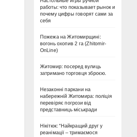
Настольные игры ручной
работы: что показывает рынок и
почему цифры говорят сами за
себя
Пожежа на Житомирщині:
вогонь охопив 2 га (Zhitomir-
OnLine)
Житомир: посеред вулиць
затримано торговця зброєю.
Незаконні паркани на
набережній Житомира: поліція
перевіряє погрози від
представниць міськради
Нікітюк: “Найкращий друг у
реанімації – тримаємося