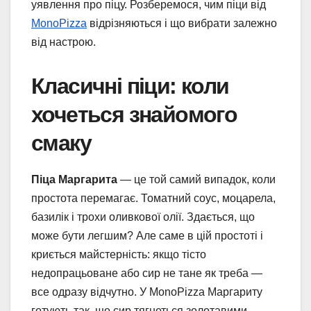
уявлення про піцу. Розберемося, чим піци від
MonoPizza
відрізняються і що вибрати залежно
від настрою.
Класичні піци: коли
хочеться знайомого
смаку
Піца Маргарита
— це той самий випадок, коли
простота перемагає. Томатний соус, моцарела,
базилік і трохи оливкової олії. Здається, що
може бути легшим? Але саме в цій простоті і
криється майстерність: якщо тісто
недопрацьоване або сир не тане як треба —
все одразу відчутно. У MonoPizza Маргариту
готують так, що сир тягнеться золотавими