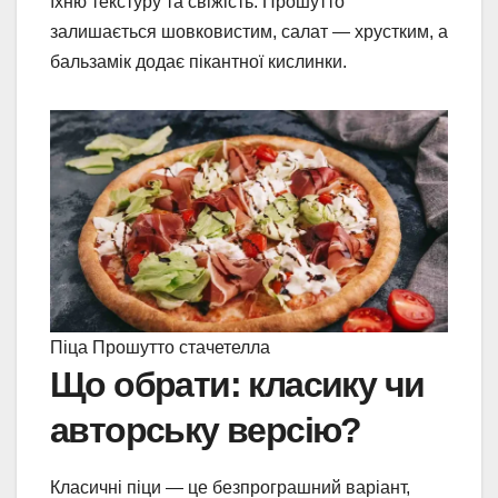
їхню текстуру та свіжість. Прошутто
залишається шовковистим, салат — хрустким, а
бальзамік додає пікантної кислинки.
Піца Прошутто стачетелла
Що обрати: класику чи
авторську версію?
Класичні піци — це безпрограшний варіант,