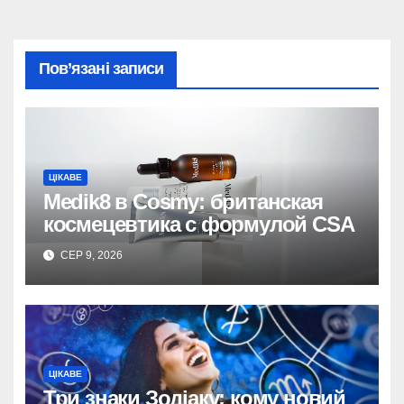
Пов’язані записи
ЦІКАВЕ
Medik8 в Cosmy: британская
космецевтика с формулой CSA
СЕР 9, 2026
ЦІКАВЕ
Три знаки Зодіаку: кому новий