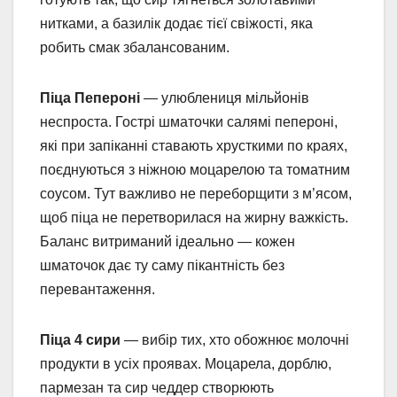
нитками, а базилік додає тієї свіжості, яка
робить смак збалансованим.
Піца Пепероні
— улюблениця мільйонів
неспроста. Гострі шматочки салямі пепероні,
які при запіканні ставають хрусткими по краях,
поєднуються з ніжною моцарелою та томатним
соусом. Тут важливо не переборщити з м’ясом,
щоб піца не перетворилася на жирну важкість.
Баланс витриманий ідеально — кожен
шматочок дає ту саму пікантність без
перевантаження.
Піца 4 сири
— вибір тих, хто обожнює молочні
продукти в усіх проявах. Моцарела, дорблю,
пармезан та сир чеддер створюють