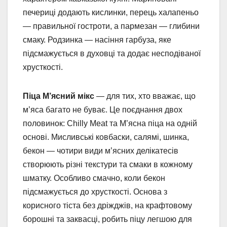
печериці додають кислинки, перець халапеньо
— правильної гостроти, а пармезан — глибини
смаку. Родзинка — насіння гарбуза, яке
підсмажується в духовці та додає несподіваної
хрусткості.
Піца М’ясний мікс
— для тих, хто вважає, що
м’яса багато не буває. Це поєднання двох
половинок: Chilly Meat та М’ясна піца на одній
основі. Мисливські ковбаски, салямі, шинка,
бекон — чотири види м’ясних делікатесів
створюють різні текстури та смаки в кожному
шматку. Особливо смачно, коли бекон
підсмажується до хрусткості. Основа з
корисного тіста без дріжджів, на крафтовому
борошні та заквасці, робить піцу легшою для