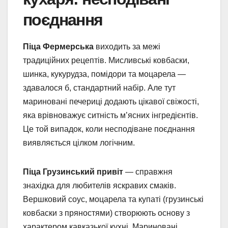
поєднання
Піца Фермерська
виходить за межі
традиційних рецептів. Мисливські ковбаски,
шинка, кукурудза, помідори та моцарела —
здавалося б, стандартний набір. Але тут
мариновані печериці додають цікавої свіжості,
яка врівноважує ситність м’ясних інгредієнтів.
Це той випадок, коли несподіване поєднання
виявляється цілком логічним.
Піца Грузинський привіт
— справжня
знахідка для любителів яскравих смаків.
Вершковий соус, моцарела та купаті (грузинські
ковбаски з пряностями) створюють основу з
характером кавказької кухні. Мариновані