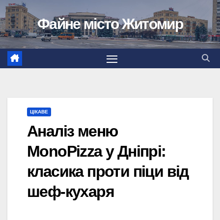
Перейти
Файне місто Житомир
до
вмісту
ЦІКАВЕ
Аналіз меню
MonoPizza у Дніпрі:
класика проти піци від
шеф-кухаря