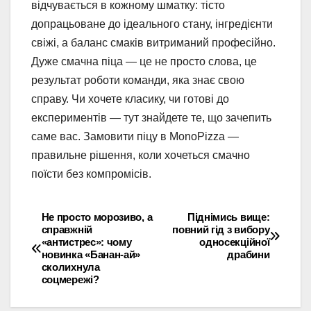
відчувається в кожному шматку: тісто
допрацьоване до ідеального стану, інгредієнти
свіжі, а баланс смаків витриманий професійно.
Дуже смачна піца — це не просто слова, це
результат роботи команди, яка знає свою
справу. Чи хочете класику, чи готові до
експериментів — тут знайдете те, що зачепить
саме вас. Замовити піцу в MonoPizza —
правильне рішення, коли хочеться смачно
поїсти без компромісів.
Не просто морозиво, а
Піднімись вище:
Навігація
справжній
повний гід з вибору
«антистрес»: чому
односекційної
записів
новинка «Банан-ай»
драбини
сколихнула
соцмережі?