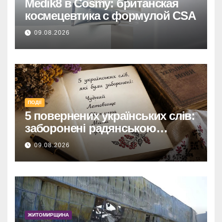
Medik8 в Cosmy: британская
космецевтика с формулой CSA
09.08.2026
ПОДІЇ
5 повернених українських слів:
заборонені радянською
владою, але нині живі
09.08.2026
ЖИТОМИРЩИНА