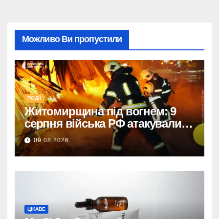
Можливо Ви пропустили
ПОДІЇ
Житомирщина під вогнем: 9
серпня війська РФ атакували
дронами, троє поранених
09.08.2026
ЦІКАВЕ