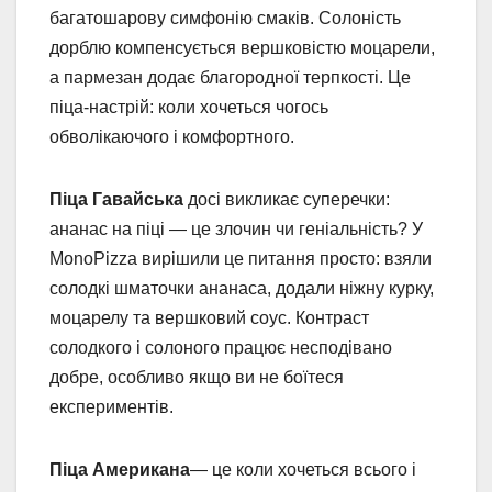
багатошарову симфонію смаків. Солоність
дорблю компенсується вершковістю моцарели,
а пармезан додає благородної терпкості. Це
піца-настрій: коли хочеться чогось
обволікаючого і комфортного.
Піца Гавайська
досі викликає суперечки:
ананас на піці — це злочин чи геніальність? У
MonoPizza вирішили це питання просто: взяли
солодкі шматочки ананаса, додали ніжну курку,
моцарелу та вершковий соус. Контраст
солодкого і солоного працює несподівано
добре, особливо якщо ви не боїтеся
експериментів.
Піца Американа
— це коли хочеться всього і