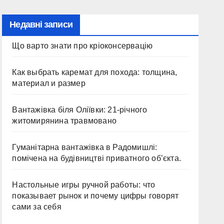
Недавні записи
Що варто знати про кріоконсервацію
Как выбрать каремат для похода: толщина,
материал и размер
Вантажівка біля Оліївки: 21-річного
житомирянина травмовано
Гуманітарна вантажівка в Радомишлі:
помічена на будівництві приватного об’єкта.
Настольные игры ручной работы: что
показывает рынок и почему цифры говорят
сами за себя